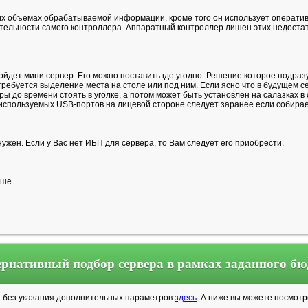
 объемах обрабатываемой информации, кроме того он использует оперативну
тельности самого контроллера. Аппаратный контроллер лишен этих недостат
ойдет мини сервер. Его можно поставить где угодно. Решение которое подр
требуется выделение места на столе или под ним. Если ясно что в будущем 
оры до времени стоять в уголке, а потом может быть установлен на салазках 
используемых USB-портов на лицевой стороне следует заранее если собирае
ужен. Если у Вас нет ИБП для сервера, то Вам следует его приобрести.
ыше.
рнативный подбор сервера в рамках заданного б
а без указания дополнительных параметров
здесь
. А ниже вы можете посмот