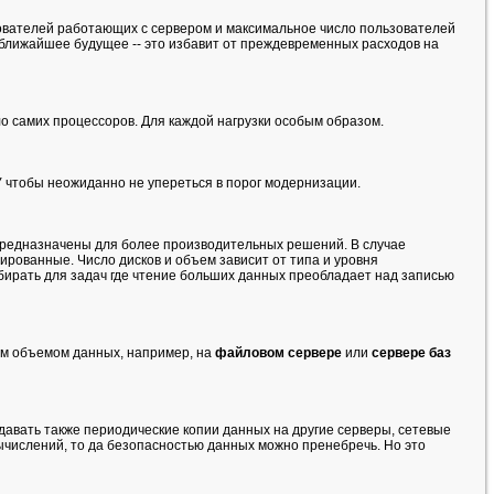
зователей работающих с сервером и максимальное число пользователей
ближайшее будущее -- это избавит от преждевременных расходов на
о самих процессоров. Для каждой нагрузки особым образом.
 чтобы неожиданно не упереться в порог модернизации.
предназначены для более производительных решений. В случае
ированные. Число дисков и объем зависит от типа и уровня
бирать для задач где чтение больших данных преобладает над записью
им объемом данных, например, на
файловом сервере
или
сервере баз
авать также периодические копии данных на другие серверы, сетевые
вычислений, то да безопасностью данных можно пренебречь. Но это