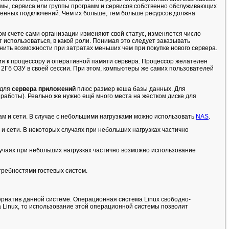
мы, сервиса или группы программ и сервисов собственно обслуживающих
ременных подключений. Чем их больше, тем больше ресурсов должна
ом счете сами организации изменяют свой статус, изменяется число
ет использоваться, в какой роли. Понимая это следует заказывать
ить возможности при затратах меньших чем при покупке нового сервера.
 к процессору и оперативной памяти сервера. Процессор желателен
 2Гб ОЗУ в своей сессии. При этом, компьютеры же самих пользователей
 для
сервера приложений
плюс размер кеша базы данных. Для
работы). Реально же нужно ещё много места на жестком диске для
кам и сети. В случае с небольшими нагрузками можно использовать
NAS
.
 и сети. В некоторых случаях при небольших нагрузках частично
случаях при небольших нагрузках частично возможно использование
требностями гостевых систем.
ернатив данной системе. Операционная система Linux свободно-
 Linux, то использование этой операционной системы позволит