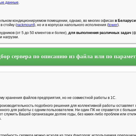
ные данные
.
ельном кондиционируемом помещении, однако, во многих офисах
в Беларуси
в стойку (
rackmount
), но и в корпусах напольного исполнения (
tower
).
дников (от 5 до 50 клиентов и более),
для выполнения различных задач
(ф
 нагрузки.
бор сервера по описанию из файла или по параме
у хранения файлов предприятия, но не совместной работы в 1C.
роизводительность подобного решения для коллективной работы оставляет ж
ного для работы с одним пользователем. Ни один ПК не справится с больш
ет служить Вашей организации долгие годы, без каких-либо проблем или от
.
ребность сервера можно исходя из трех факторов: используемая операционн