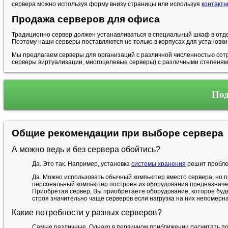
сервера можно используя форму внизу страницы или используя
контакт
Продажа серверов для офиса
Традиционно сервер должен устанавливаться в специальный шкаф в отд
Поэтому наши серверы поставляются не только в корпусах для установки 
Мы предлагаем серверы для организаций с различной численностью сотру
серверы виртуализации, многоцелевые серверы) с различными степенями
Под
Общие рекомендации при выборе сервера
А можно ведь и без сервера обойтись?
Да. Это так. Например, установка
системы хранения
решит проблем
Да. Можно использовать обычный компьютер вместо сервера, но п
персональный компьютер построен из оборудования предназначен
Приобретая сервер, Вы приобретаете оборудование, которое буд
строя значительно чаще серверов если нагрузка на них непомерна
Какие потребности у разных серверов?
Самые различные. Однако в первичном приближении расчитать пот