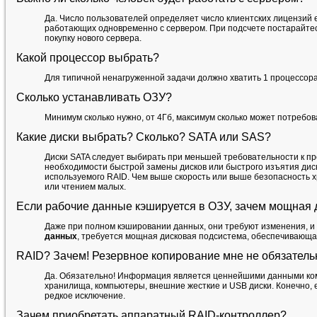
Да. Число пользователей определяет число клиентских лицензий 
работающих одновременно с сервером. При подсчете постарайтес
покупку нового сервера.
Какой процессор выбрать?
Для типичной ненагруженной задачи должно хватить 1 процессора
Сколько устанавливать ОЗУ?
Минимум сколько нужно, от 4Гб, максимум сколько может потреб
Какие диски выбрать? Сколько? SATA или SAS?
Диски SATA следует выбирать при меньшей требовательности к п
необходимости быстрой замены дисков или быстрого изъятия диско
используемого RAID. Чем выше скорость или выше безопасность х
или чтением малых.
Если рабочие данные кэшируется в ОЗУ, зачем мощная 
Даже при полном кэшировании данных, они требуют изменения, и 
данных
, требуется мощная дисковая подсистема, обеспечивающа
RAID? Зачем! Резервное копирование мне не обязатель
Да. Обязательно! Информация является ценнейшими данными комп
хранилища, компьютеры, внешние жесткие и USB диски. Конечно, 
редкое исключение.
Зачем приобретать аппаратный RAID-контроллер?