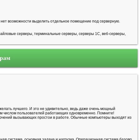
нет возможности выделить отдельное помещение под серверную.
айловые серверы, терминальные серверы, серверы 1С, веб-серверы,
трам
елать лучшего. И это не удивительно, ведь даже очень мощный
им числом пользователей работающих одновременно. Помните!
ключений вызывающих простои в работе. Обычные компьютеры выходят из
ая система, основная задача и нагрузка. Операционная система базово