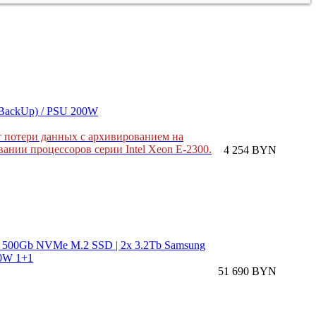
(BackUp) / PSU 200W
т потери данных с архивированием на
нии процессоров серии Intel Xeon E-2300.
4 254 BYN
| 500Gb NVMe M.2 SSD | 2x 3.2Tb Samsung
00W 1+1
51 690 BYN