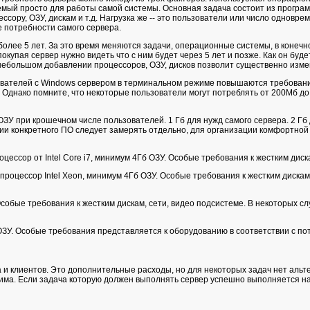
мый просто для работы самой системы. Основная задача состоит из програм
ссору, ОЗУ, дискам и т.д. Нагрузка же -- это пользователи или число однов
 потребности самого сервера.
более 5 лет. За это время меняются задачи, операционные системы, в конечн
окупая сервер нужно видеть что с ним будет через 5 лет и позже. Как он буд
небольшом добавлении процессоров, ОЗУ, дисков позволит существенно измен
вателей с Windows сервером в терминальном режиме повышаются требования
 Однако помните, что некоторые пользователи могут потреблять от 200Мб до
ОЗУ при крошечном числе пользователей. 1 Гб для нужд самого сервера. 2 Гб
ии конкретного ПО следует замерять отдельно, для организации комфортной 
оцессор от Intel Core i7, минимум 4Гб ОЗУ. Особые требования к жестким дис
процессор Intel Xeon, минимум 4Гб ОЗУ. Особые требования к жестким дискам
 Особые требования к жестким дискам, сети, видео подсистеме. В некоторых 
ОЗУ. Особые требования представляется к оборудованию в соответствии с по
и клиентов. Это дополнительные расходы, но для некоторых задач нет альт
нима. Если задача которую должен выполнять сервер успешно выполняется на