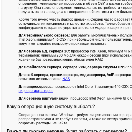
определяет минимальный процессор и объем ОЗУ и дисков требуе
нагрузку. Она также определяет минимальные потребности к проце
получать основная задача от операционной системы и тем больше
Кроме того нужно учесть фактор времени. Сервер часто работает 
сотрудников, интенсивность и качество их работы. Таким образом п
конфигурацию которая не упрется в потолок модернизации и при 
Для терминального сервера:
для работы многочисленных пользо
Intel Xeon, минимум 4Гб ОЗУ при небольшом числе пользователей.
могут иметь крайне невысокую производительность.
Для сервера БД, сервера 1С:
процессор Intel Xeon, минимум 4Гб 
терминалов: минимум 200 Мб для каждой сессии (при использован
хранение баз, резервных копий, обязателен RAID.
Для файлового сервера, сервера VPN, сервера службы DNS:
пр
Для веб-сервера, прокси-сервера, медиасервера, VoIP-сервера:
возможно использование
NAS
.
Для видеосервера:
процессор от Intel Core i7, минимум 4Гб ОЗУ.
видеорегистраторов
.
Для сервера виртуализации:
процессор Intel Xeon, минимум 8Гб 
Какую операционную систему выбрать?
Операционная система Windows требует лицензирования сервера 
распространяемая и не требует оплаты, и также не всегда приме
сократить расходы. Решайте.
Важно ли сколько человек будет работать с сервером?