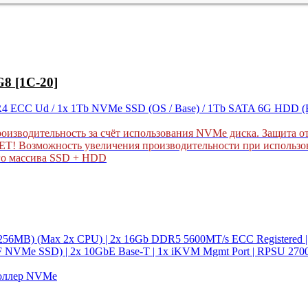
8 [1C-20]
R4 ECC Ud / 1x 1Tb NVMe SSD (OS / Base) / 1Tb SATA 6G HDD 
роизводительность за счёт использования NVMe диска. Защита о
! Возможность увеличения производительности при использова
го массива SSD + HDD
256MB) (Max 2x CPU) | 2x 16Gb DDR5 5600MT/s ECC Registered 
F NVMe SSD) | 2x 10GbE Base-T | 1x iKVM Mgmt Port | RPSU 27
роллер NVMe