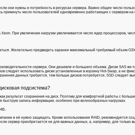
если они нужны и потребность в ресурсах сервера. Важно общее число поль
ь прикинуть число пользователей одновременно работающих с сервером на 
 Xeon. При увеличении нагрузки увеличивается число ядер процессоров, числ
оваться. Желательно предвидеть заранее максимальный требуемый объем ОЗУ
роизводительности сервера. Они дешевле и большего объема. Диски SAS же 
в следует использовать диски установленные в корзину Hot-Swap, а не фикс
ранения данных требуется, тем больше дисков потребуется. SSD следует вы
дисковая подсистема?
как результат сохранения на диск. Поэтому для комфортной работы с больш
я быструю запись информации, особенно при волнообразных нагрузках.
но.
ании и её нужно защищать. Кроме использования RAID, рекомендуется созд
если сервер приобретается не для важных данных, а, например, для только 