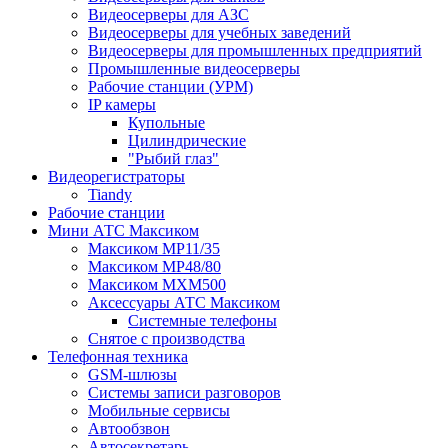
Видеосерверы для АЗС
Видеосерверы для учебных заведений
Видеосерверы для промышленных предприятий
Промышленные видеосерверы
Рабочие станции (УРМ)
IP камеры
Купольные
Цилиндрические
"Рыбий глаз"
Видеорегистраторы
Tiandy
Рабочие станции
Мини АТС Максиком
Максиком MP11/35
Максиком MP48/80
Максиком MXM500
Аксессуары АТС Максиком
Системные телефоны
Снятое с производства
Телефонная техника
GSM-шлюзы
Системы записи разговоров
Мобильные сервисы
Автообзвон
Автосекретарь