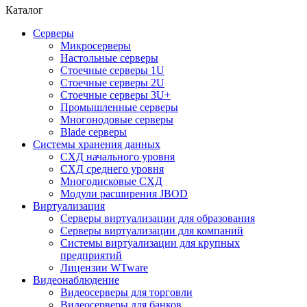
Каталог
Серверы
Микросерверы
Настольные серверы
Стоечные серверы 1U
Стоечные серверы 2U
Стоечные серверы 3U+
Промышленные серверы
Многонодовые серверы
Blade серверы
Системы хранения данных
СХД начального уровня
СХД среднего уровня
Многодисковые СХД
Модули расширения JBOD
Виртуализация
Серверы виртуализации для образования
Серверы виртуализации для компаний
Системы виртуализации для крупных
предприятий
Лицензии WTware
Видеонаблюдение
Видеосерверы для торговли
Видеосерверы для банков