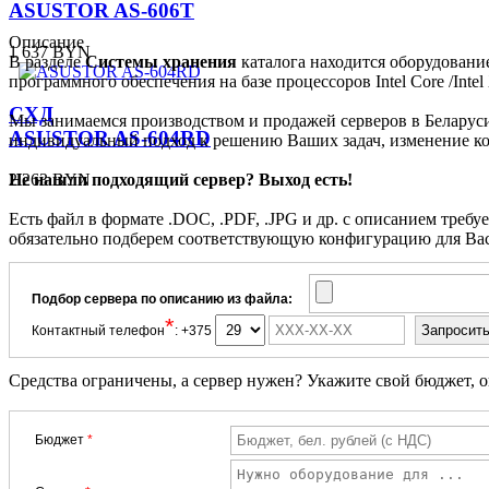
ASUSTOR AS-606T
Описание
1 637 BYN
В разделе
Системы хранения
каталога находится оборудовани
программного обеспечения на базе процессоров Intel Core /Inte
СХД
Мы занимаемся производством и продажей серверов в Беларуси 
ASUSTOR AS-604RD
индивидуальный подход к решению Ваших задач, изменение ко
2 263 BYN
Не нашли подходящий сервер? Выход есть!
Есть файл в формате .DOC, .PDF, .JPG и др. с описанием треб
обязательно подберем соответствующую конфигурацию для Вас
Подбор сервера по описанию из файла:
*
Контактный телефон
: +375
Средства ограничены, а сервер нужен? Укажите свой бюджет, 
Бюджет
*