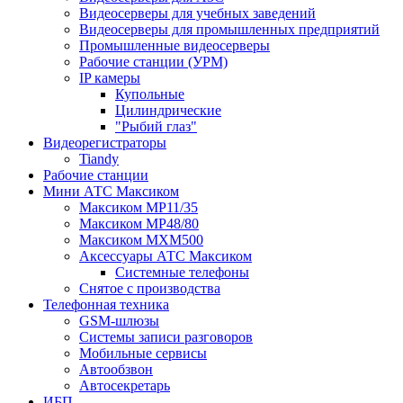
Видеосерверы для учебных заведений
Видеосерверы для промышленных предприятий
Промышленные видеосерверы
Рабочие станции (УРМ)
IP камеры
Купольные
Цилиндрические
"Рыбий глаз"
Видеорегистраторы
Tiandy
Рабочие станции
Мини АТС Максиком
Максиком MP11/35
Максиком MP48/80
Максиком MXM500
Аксессуары АТС Максиком
Системные телефоны
Снятое с производства
Телефонная техника
GSM-шлюзы
Системы записи разговоров
Мобильные сервисы
Автообзвон
Автосекретарь
ИБП