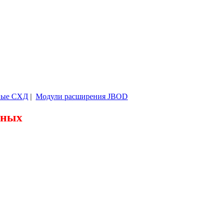
вые СХД
|
Модули расширения JBOD
нных