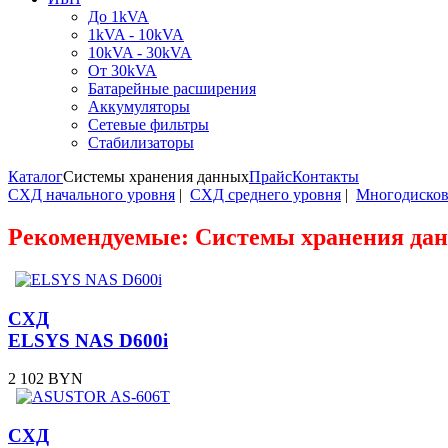
До 1kVA
1kVA - 10kVA
10kVA - 30kVA
От 30kVA
Батарейные расширения
Аккумуляторы
Сетевые фильтры
Стабилизаторы
Каталог
Системы хранения данных
Прайс
Контакты
СХД начального уровня
|
СХД среднего уровня
|
Многодиско
Рекомендуемые: Системы хранения да
СХД
ELSYS NAS D600i
2 102 BYN
СХД