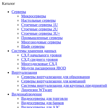
Каталог
Серверы
Микросерверы
Настольные серверы
Стоечные серверы 1U
Стоечные серверы 2U
Стоечные серверы 3U+
Промышленные серверы
Многонодовые серверы
Blade серверы
Системы хранения данных
СХД начального уровня
СХД среднего уровня
Многодисковые СХД
Модули расширения JBOD
Виртуализация
Серверы виртуализации для образования
Серверы виртуализации для компаний
Системы виртуализации для крупных предприятий
Лицензии WTware
Видеонаблюдение
Видеосерверы для торговли
Видеосерверы для банков
Видеосерверы для АЗС