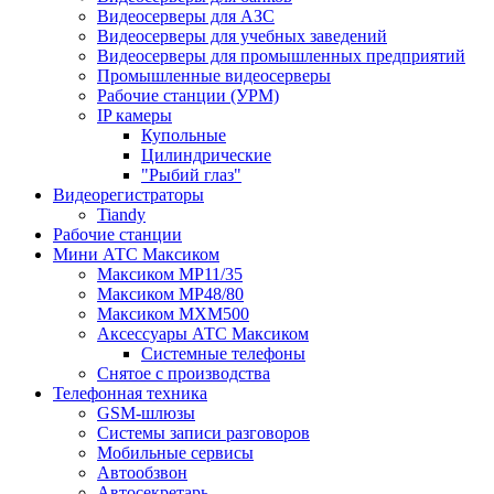
Видеосерверы для АЗС
Видеосерверы для учебных заведений
Видеосерверы для промышленных предприятий
Промышленные видеосерверы
Рабочие станции (УРМ)
IP камеры
Купольные
Цилиндрические
"Рыбий глаз"
Видеорегистраторы
Tiandy
Рабочие станции
Мини АТС Максиком
Максиком MP11/35
Максиком MP48/80
Максиком MXM500
Аксессуары АТС Максиком
Системные телефоны
Снятое с производства
Телефонная техника
GSM-шлюзы
Системы записи разговоров
Мобильные сервисы
Автообзвон
Автосекретарь