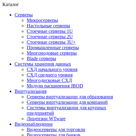
Каталог
Серверы
Микросерверы
Настольные серверы
Стоечные серверы 1U
Стоечные серверы 2U
Стоечные серверы 3U+
Промышленные серверы
Многонодовые серверы
Blade серверы
Системы хранения данных
СХД начального уровня
СХД среднего уровня
Многодисковые СХД
Модули расширения JBOD
Виртуализация
Серверы виртуализации для образования
Серверы виртуализации для компаний
Системы виртуализации для крупных
предприятий
Лицензии WTware
Видеонаблюдение
Видеосерверы для торговли
Видеосерверы для банков