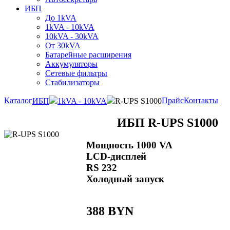
ИБП
До 1kVA
1kVA - 10kVA
10kVA - 30kVA
От 30kVA
Батарейные расширения
Аккумуляторы
Сетевые фильтры
Стабилизаторы
Каталог
Прайс
Контакты
ИБП
1kVA - 10kVA
R-UPS S1000
ИБП R-UPS S1000
Мощность 1000 VA
LCD-дисплей
RS 232
Холодный запуск
388 BYN