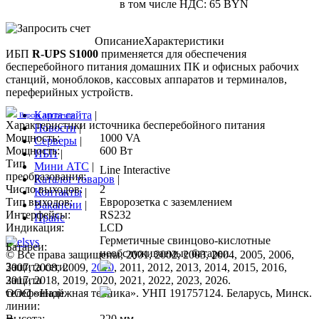
в том числе НДС: 65 BYN
Описание
Характеристики
ИБП
R-UPS S1000
применяется для обеспечения
бесперебойного питания домашних ПК и офисных рабочих
станций, моноблоков, кассовых аппаратов и терминалов,
переферийных устройств.
Карта сайта
|
Версия для печати
Характеристики источника бесперебойного питания
Новости
|
Мощность:
1000 VA
Серверы
|
Мощность:
600 Вт
ИБП
|
Тип
Мини АТС
|
Line Interactive
преобразования:
Каталог товаров
|
Число выходов:
2
Контакты
|
Тип выходов:
Евророзетка с заземлением
Вакансии
|
Интерфейсы:
RS232
Прайс
Индикация:
LCD
Герметичные свинцово-кислотные
Батареи:
необслуживаемые батареи
© Все права защищены, 2001, 2002, 2003, 2004, 2005, 2006,
Защита сети:
2007, 2008, 2009,
2010
, 2011, 2012, 2013, 2014, 2015, 2016,
Защита
2017, 2018, 2019, 2020, 2021, 2022, 2023, 2026.
телефонной
ООО «Надежная техника». УНП 191757124. Беларусь, Минск.
линии:
Высота:
220 мм