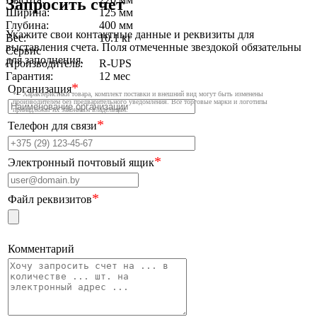
Запросить счет
Ширина:
125 мм
Глубина:
400 мм
Укажите свои контактные данные и реквизиты для
Вес:
10.1 кг
выставления счета. Поля отмеченные звездокой обязательны
Сервис
для заполнения.
Производитель:
R-UPS
Гарантия:
12 мес
*
Организация
* - Характеристики товара, комплект поставки и внешний вид могут быть изменены
производителем без предварительного уведомления. Все торговые марки и логотипы
принадлежат их законным владельцам.
*
Телефон для связи
*
Электронный почтовый ящик
*
Файл реквизитов
Комментарий