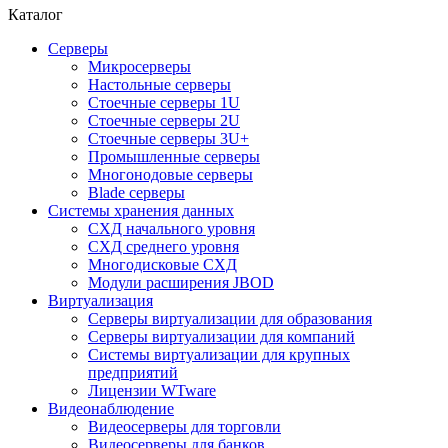
Каталог
Серверы
Микросерверы
Настольные серверы
Стоечные серверы 1U
Стоечные серверы 2U
Стоечные серверы 3U+
Промышленные серверы
Многонодовые серверы
Blade серверы
Системы хранения данных
СХД начального уровня
СХД среднего уровня
Многодисковые СХД
Модули расширения JBOD
Виртуализация
Серверы виртуализации для образования
Серверы виртуализации для компаний
Системы виртуализации для крупных
предприятий
Лицензии WTware
Видеонаблюдение
Видеосерверы для торговли
Видеосерверы для банков