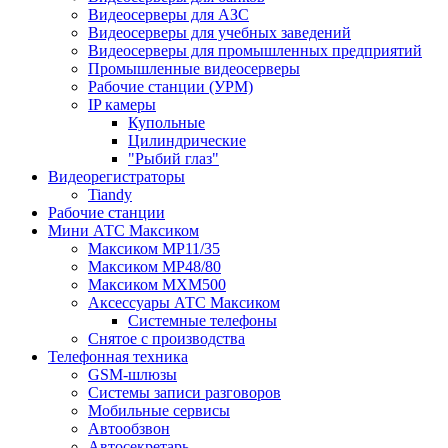
Видеосерверы для АЗС
Видеосерверы для учебных заведений
Видеосерверы для промышленных предприятий
Промышленные видеосерверы
Рабочие станции (УРМ)
IP камеры
Купольные
Цилиндрические
"Рыбий глаз"
Видеорегистраторы
Tiandy
Рабочие станции
Мини АТС Максиком
Максиком MP11/35
Максиком MP48/80
Максиком MXM500
Аксессуары АТС Максиком
Системные телефоны
Снятое с производства
Телефонная техника
GSM-шлюзы
Системы записи разговоров
Мобильные сервисы
Автообзвон
Автосекретарь