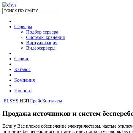
Серверы
Подбор сервера
Системы хранения
Виртуализация
Видеосерверы
Сервис
Каталог
Компания
Новости
ELSYS
ИБП
Прайс
Контакты
Продажа источников и систем беспереб
Если у Вас плохое обеспечение электричеством, частые отключ
источник бесперебойного питания, или, попросту говоря, бесп