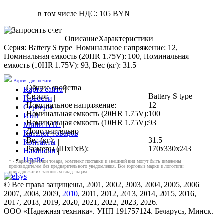
в том числе НДС: 105 BYN
Описание
Характеристики
Серия: Battery S type, Номинальное напряжение: 12,
Номинальная емкость (20HR 1.75V): 100, Номинальная
емкость (10HR 1.75V): 93, Вес (кг): 31.5
Версия для печати
Общие свойства
Карта сайта
|
Серия:
Battery S type
Новости
|
Номинальное напряжение:
12
Серверы
|
Номинальная емкость (20HR 1.75V):
100
ИБП
|
Номинальная емкость (10HR 1.75V):
93
Мини АТС
|
Дополнительно
Каталог товаров
|
Вес (кг):
31.5
Контакты
|
Размеры (ШхГхВ):
170x330x243
Вакансии
|
Прайс
* - Характеристики товара, комплект поставки и внешний вид могут быть изменены
производителем без предварительного уведомления. Все торговые марки и логотипы
принадлежат их законным владельцам.
© Все права защищены, 2001, 2002, 2003, 2004, 2005, 2006,
2007, 2008, 2009,
2010
, 2011, 2012, 2013, 2014, 2015, 2016,
2017, 2018, 2019, 2020, 2021, 2022, 2023, 2026.
ООО «Надежная техника». УНП 191757124. Беларусь, Минск.