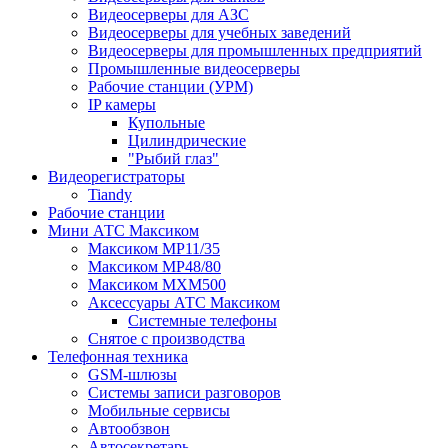
Видеосерверы для АЗС
Видеосерверы для учебных заведений
Видеосерверы для промышленных предприятий
Промышленные видеосерверы
Рабочие станции (УРМ)
IP камеры
Купольные
Цилиндрические
"Рыбий глаз"
Видеорегистраторы
Tiandy
Рабочие станции
Мини АТС Максиком
Максиком MP11/35
Максиком MP48/80
Максиком MXM500
Аксессуары АТС Максиком
Системные телефоны
Снятое с производства
Телефонная техника
GSM-шлюзы
Системы записи разговоров
Мобильные сервисы
Автообзвон
Автосекретарь