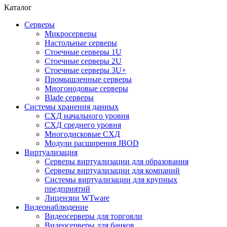
Каталог
Серверы
Микросерверы
Настольные серверы
Стоечные серверы 1U
Стоечные серверы 2U
Стоечные серверы 3U+
Промышленные серверы
Многонодовые серверы
Blade серверы
Системы хранения данных
СХД начального уровня
СХД среднего уровня
Многодисковые СХД
Модули расширения JBOD
Виртуализация
Серверы виртуализации для образования
Серверы виртуализации для компаний
Системы виртуализации для крупных
предприятий
Лицензии WTware
Видеонаблюдение
Видеосерверы для торговли
Видеосерверы для банков