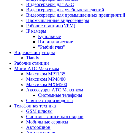
Видеосерверы для АЗС
Видеосерверы для учебных заведений
Видеосерверы для промышленных предприятий
Промышленные видеосерверы
Рабочие станции (УРМ)
IP камеры
Купольные
Цилиндрические
"Рыбий глаз"
Видеорегистраторы
Tiandy
Рабочие станции
Мини АТС Максиком
Максиком MP11/35
Максиком MP48/80
Максиком MXM500
Аксессуары АТС Максиком
Системные телефоны
Снятое с производства
Телефонная техника
GSM-шлюзы
Системы записи разговоров
Мобильные сервисы
Автообзвон
Автосекретарь