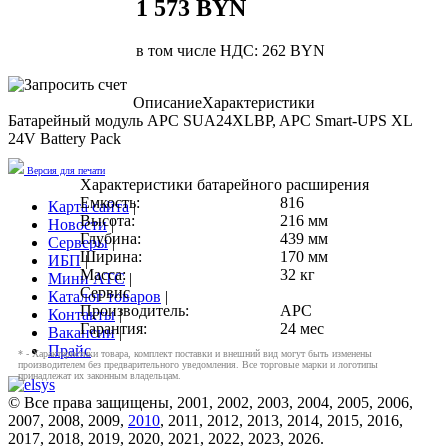
1 573 BYN
в том числе НДС: 262 BYN
Описание
Характеристики
Батарейный модуль APC SUA24XLBP, APC Smart-UPS XL
24V Battery Pack
Версия для печати
Характеристики батарейного расширения
Емкость:
816
Карта сайта
|
Высота:
216 мм
Новости
|
Глубина:
439 мм
Серверы
|
Ширина:
170 мм
ИБП
|
Масса:
32 кг
Мини АТС
|
Сервис
Каталог товаров
|
Производитель:
APC
Контакты
|
Гарантия:
24 мес
Вакансии
|
Прайс
* - Характеристики товара, комплект поставки и внешний вид могут быть изменены
производителем без предварительного уведомления. Все торговые марки и логотипы
принадлежат их законным владельцам.
© Все права защищены, 2001, 2002, 2003, 2004, 2005, 2006,
2007, 2008, 2009,
2010
, 2011, 2012, 2013, 2014, 2015, 2016,
2017, 2018, 2019, 2020, 2021, 2022, 2023, 2026.