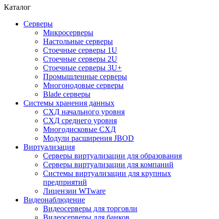
Каталог
Серверы
Микросерверы
Настольные серверы
Стоечные серверы 1U
Стоечные серверы 2U
Стоечные серверы 3U+
Промышленные серверы
Многонодовые серверы
Blade серверы
Системы хранения данных
СХД начального уровня
СХД среднего уровня
Многодисковые СХД
Модули расширения JBOD
Виртуализация
Серверы виртуализации для образования
Серверы виртуализации для компаний
Системы виртуализации для крупных
предприятий
Лицензии WTware
Видеонаблюдение
Видеосерверы для торговли
Видеосерверы для банков