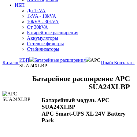
ИБП
До 1kVA
1kVA - 10kVA
10kVA - 30kVA
От 30kVA
Батарейные расширения
Аккумуляторы
Сетевые фильтры
Стабилизаторы
ИБП
Батарейные расширения
APC
Каталог
Прайс
Контакты
SUA24XLBP
Батарейное расширение APC
SUA24XLBP
Батарейный модуль APC
SUA24XLBP
APC Smart-UPS XL 24V Battery
Pack