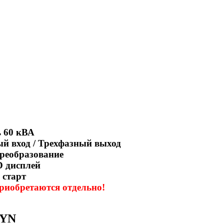
 60 кВА
й вход / Трехфазный выход
реобразование
D дисплей
 старт
риобретаются отдельно!
BYN