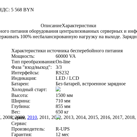
 НДС: 5 568 BYN
Описание
Характеристики
йного питания оборудования централизованных серверных и и
рживать 100% несбалансированную нагрузку на выходе. Зарядно
Характеристики источника бесперебойного питания
Мощность:
60000 VA
Тип преобразования:
On-line
Фаза "вход/выход":
3/3
Интерфейсы:
RS232
Индикация:
LED / LCD
Батареи:
Без батарей, встроенное зарядное
Холодный старт:
Высота:
1500 мм
Ширина:
710 мм
Глубина:
855 мм
Вес:
650 кг
, 2008, 2009,
2010
, 2011, 2012, 2013, 2014, 2015, 2016, 2017, 201
Серия:
Сервис
Производитель:
R-UPS
Гарантия:
12 мес