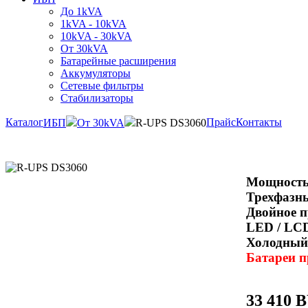
До 1kVA
1kVA - 10kVA
10kVA - 30kVA
От 30kVA
Батарейные расширения
Аккумуляторы
Сетевые фильтры
Стабилизаторы
Каталог
Прайс
Контакты
ИБП
От 30kVA
R-UPS DS3060
Мощность
Трехфазны
Двойное п
LED / LC
Холодный
Батареи п
33 410 