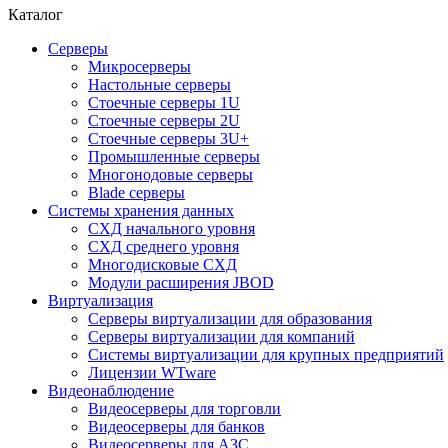
Каталог
Серверы
Микросерверы
Настольные серверы
Стоечные серверы 1U
Стоечные серверы 2U
Стоечные серверы 3U+
Промышленные серверы
Многонодовые серверы
Blade серверы
Системы хранения данных
СХД начального уровня
СХД среднего уровня
Многодисковые СХД
Модули расширения JBOD
Виртуализация
Серверы виртуализации для образования
Серверы виртуализации для компаний
Системы виртуализации для крупных предприятий
Лицензии WTware
Видеонаблюдение
Видеосерверы для торговли
Видеосерверы для банков
Видеосерверы для АЗС