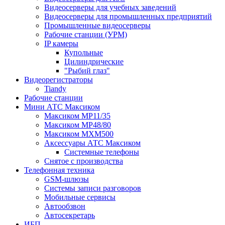
Видеосерверы для учебных заведений
Видеосерверы для промышленных предприятий
Промышленные видеосерверы
Рабочие станции (УРМ)
IP камеры
Купольные
Цилиндрические
"Рыбий глаз"
Видеорегистраторы
Tiandy
Рабочие станции
Мини АТС Максиком
Максиком MP11/35
Максиком MP48/80
Максиком MXM500
Аксессуары АТС Максиком
Системные телефоны
Снятое с производства
Телефонная техника
GSM-шлюзы
Системы записи разговоров
Мобильные сервисы
Автообзвон
Автосекретарь
ИБП