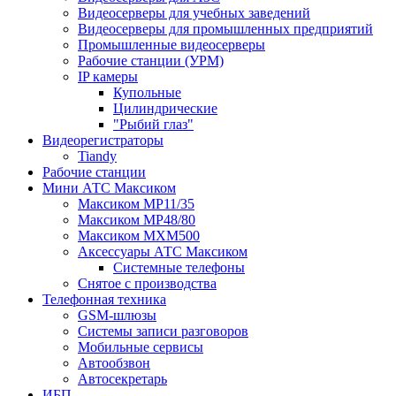
Видеосерверы для учебных заведений
Видеосерверы для промышленных предприятий
Промышленные видеосерверы
Рабочие станции (УРМ)
IP камеры
Купольные
Цилиндрические
"Рыбий глаз"
Видеорегистраторы
Tiandy
Рабочие станции
Мини АТС Максиком
Максиком MP11/35
Максиком MP48/80
Максиком MXM500
Аксессуары АТС Максиком
Системные телефоны
Снятое с производства
Телефонная техника
GSM-шлюзы
Системы записи разговоров
Мобильные сервисы
Автообзвон
Автосекретарь
ИБП