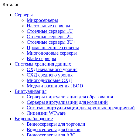
Каталог
Серверы
Микросерверы
Настольные серверы
Стоечные серверы 1U
Стоечные серверы 2U
Стоечные серверы 3U+
Промышленные серверы
Многонодовые серверы
Blade серверы
Системы хранения данных
СХД начального уровня
СХД среднего уровня
Многодисковые СХД
Модули расширения JBOD
Виртуализация
Серверы виртуализации для образования
Серверы виртуализации для компаний
Системы виртуализации для крупных предприятий
Лицензии WTware
Видеонаблюдение
Видеосерверы для торговли
Видеосерверы для банков
Видеосерверы для АЗС