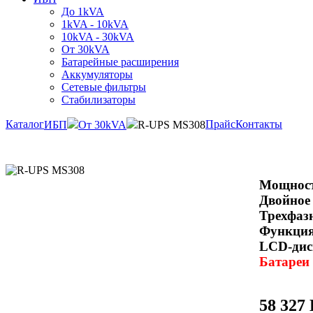
До 1kVA
1kVA - 10kVA
10kVA - 30kVA
От 30kVA
Батарейные расширения
Аккумуляторы
Сетевые фильтры
Стабилизаторы
Каталог
Прайс
Контакты
ИБП
От 30kVA
R-UPS MS308
Мощност
Двойное
Трехфаз
Функция
LCD-дис
Батареи
58 327