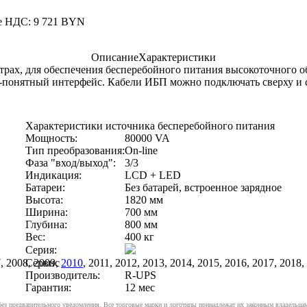
ле НДС: 9 721 BYN
Описание
Характеристики
нтрах, для обеспечения бесперебойного питания высокоточного
понятный интерфейс. Кабели ИБП можно подключать сверху и сн
Характеристики источника бесперебойного питания
Мощность:
80000 VA
Тип преобразования:
On-line
Фаза "вход/выход":
3/3
Индикация:
LCD + LED
Батареи:
Без батарей, встроенное зарядное
Высота:
1820 мм
Ширина:
700 мм
Глубина:
800 мм
Вес:
400 кг
Серия:
, 2008, 2009,
Сервис
2010
, 2011, 2012, 2013, 2014, 2015, 2016, 2017, 201
Производитель:
R-UPS
Гарантия:
12 мес
 без предварительного уведомления. Все торговые марки и логотипы принадлежат их законным владельца