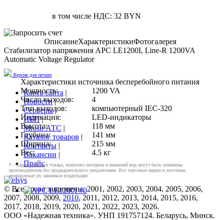
в том числе НДС: 32 BYN
Описание
Характеристики
Фотогалерея
Стабилизатор напряжения APC LE1200I, Line-R 1200VA
Automatic Voltage Regulator
Версия для печати
Характеристики источника бесперебойного питания
Мощность:
1200 VA
Карта сайта
|
Число выходов:
4
Новости
|
Тип выходов:
компьютерный IEC-320
Серверы
|
Индикация:
LED-индикаторы
ИБП
|
Высота:
118 мм
Мини АТС
|
Глубина:
141 мм
Каталог товаров
|
Ширина:
215 мм
Контакты
|
Вес:
4.5 кг
Вакансии
|
Прайс
* - Характеристики товара, комплект поставки и внешний вид могут быть изменены
производителем без предварительного уведомления. Все торговые марки и логотипы
принадлежат их законным владельцам.
© Все права защищены, 2001, 2002, 2003, 2004, 2005, 2006,
2007, 2008, 2009,
2010
, 2011, 2012, 2013, 2014, 2015, 2016,
2017, 2018, 2019, 2020, 2021, 2022, 2023, 2026.
ООО «Надежная техника». УНП 191757124. Беларусь, Минск.