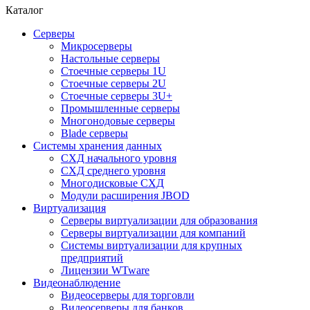
Каталог
Серверы
Микросерверы
Настольные серверы
Стоечные серверы 1U
Стоечные серверы 2U
Стоечные серверы 3U+
Промышленные серверы
Многонодовые серверы
Blade серверы
Системы хранения данных
СХД начального уровня
СХД среднего уровня
Многодисковые СХД
Модули расширения JBOD
Виртуализация
Серверы виртуализации для образования
Серверы виртуализации для компаний
Системы виртуализации для крупных
предприятий
Лицензии WTware
Видеонаблюдение
Видеосерверы для торговли
Видеосерверы для банков