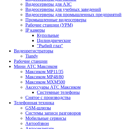
Видеосерверы для АЗС
Видеосерверы для учебных заведений
Видеосерверы для промышленных предприятий
Промышленные видеосерверы
Рабочие станции (УРМ)
IP камеры
Купольные
Цилиндрические
"Рыбий глаз"
Видеорегистраторы
Tiandy
Рабочие станции
Мини АТС Максиком
Максиком MP11/35
Максиком MP48/80
Максиком MXM500
Аксессуары АТС Максиком
Системные телефоны
Снятое с производства
Телефонная техника
GSM-шлюзы
Системы записи разговоров
Мобильные сервисы
Автообзвон
Автосекретарь