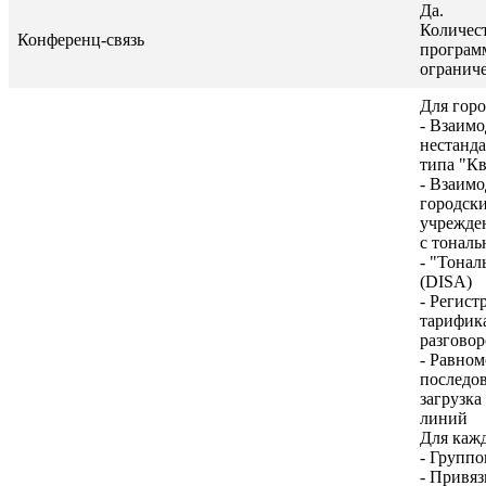
Да.
Количес
Конференц-связь
програм
огранич
Для гор
- Взаимо
нестанд
типа "К
- Взаимо
городск
учрежде
с тонал
- "Тонал
(DISA)
- Регист
тарифик
разговор
- Равном
последов
загрузка
линий
Для каж
- Группо
- Привяз