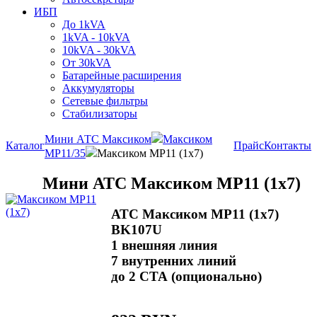
ИБП
До 1kVA
1kVA - 10kVA
10kVA - 30kVA
От 30kVA
Батарейные расширения
Аккумуляторы
Сетевые фильтры
Стабилизаторы
Мини АТС Максиком
Максиком
Каталог
Прайс
Контакты
MP11/35
Максиком МР11 (1х7)
Мини АТС Максиком МР11 (1х7)
АТС Максиком MP11 (1x7)
BK107U
1 внешняя линия
7 внутренних линий
до 2 СТА (опционально)