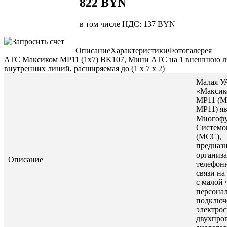
822 BYN
в том числе НДС: 137 BYN
Описание
Характеристики
Фотогалерея
АТС Максиком MP11 (1x7) BK107, Мини АТС на 1 внешнюю л
внутренних линий, расширяемая до (1 х 7 х 2)
Малая У
«Максик
MP11 (
Карта сайта
|
MP11) яв
Новости
|
Многофу
Серверы
|
Системо
ИБП
|
(МСС),
Мини АТС
|
предназ
Каталог товаров
|
организ
Контакты
|
Описание
телефон
Вакансии
|
связи на
Прайс
с малой
персонал
подключ
© Все права защищены, 2001, 2002, 2003, 2004, 2005, 2006,
электрос
2007, 2008, 2009,
2010
, 2011, 2012, 2013, 2014, 2015, 2016,
двухпро
2017, 2018, 2019, 2020, 2021, 2022, 2023, 2026.