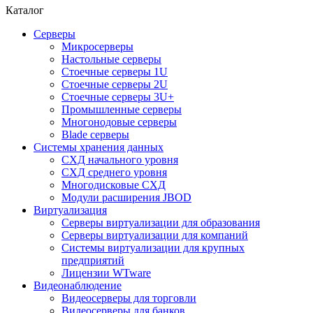
Каталог
Серверы
Микросерверы
Настольные серверы
Стоечные серверы 1U
Стоечные серверы 2U
Стоечные серверы 3U+
Промышленные серверы
Многонодовые серверы
Blade серверы
Системы хранения данных
СХД начального уровня
СХД среднего уровня
Многодисковые СХД
Модули расширения JBOD
Виртуализация
Серверы виртуализации для образования
Серверы виртуализации для компаний
Системы виртуализации для крупных
предприятий
Лицензии WTware
Видеонаблюдение
Видеосерверы для торговли
Видеосерверы для банков