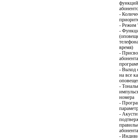
функций
абонент
- Количе
приорите
- Режим
- Функц
(оповещ
телефона
время)
- Присв
абонент
програм
- Выход
на все к
оповеще
- Тональ
импульс
номера
- Прогр
парамет
- Акусти
подтвер
правиль
абонент
- Индив