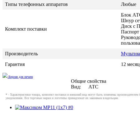
Типы телефонных аппаратов
Любые
Блок АТ
Шнур сет
Диск с П
Комплект поставки
Паспорт 
Руковод
пользова
Производитель
Мультик
Гарантия
12 месяц
Версия для печати
Общие свойства
Вид:
АТС
* - Характеристики товара, комплект поставки и внешний вид могут быть изменены производителем 
уведомления. Все торговые марки и логотипы принадлежат их законным владельцам.