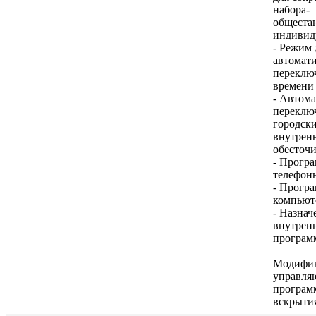
набора-
общеста
индивид
- Режим 
автомат
переклю
времени
- Автома
переклю
городск
внутрен
обесточ
- Прогр
телефон
- Прогр
компьют
- Назнач
внутренн
програм
Модифи
управля
програм
вскрыти