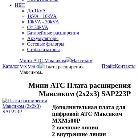
ИБП
До 1kVA
1kVA - 10kVA
10kVA - 30kVA
От 30kVA
Батарейные расширения
Аккумуляторы
Сетевые фильтры
Стабилизаторы
Мини АТС Максиком
Максиком
Каталог
Прайс
Контакты
MXM500
Плата расширения
Максиком...
Мини АТС Плата расширения
Максиком (2x2x3) SAP223P
Дополнительная плата для
цифровой АТС Максиком
MXM500P
2 внешние линии
2 внутренние линии