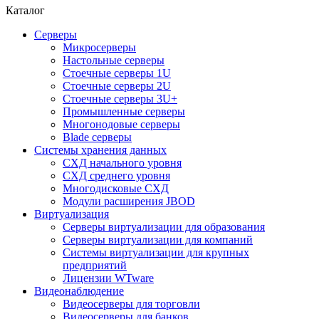
Каталог
Серверы
Микросерверы
Настольные серверы
Стоечные серверы 1U
Стоечные серверы 2U
Стоечные серверы 3U+
Промышленные серверы
Многонодовые серверы
Blade серверы
Системы хранения данных
СХД начального уровня
СХД среднего уровня
Многодисковые СХД
Модули расширения JBOD
Виртуализация
Серверы виртуализации для образования
Серверы виртуализации для компаний
Системы виртуализации для крупных
предприятий
Лицензии WTware
Видеонаблюдение
Видеосерверы для торговли
Видеосерверы для банков