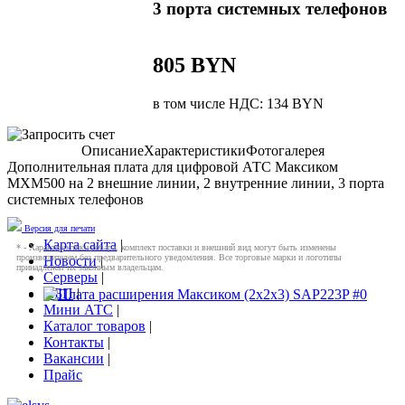
3 порта системных телефонов
805 BYN
в том числе НДС: 134 BYN
Описание
Характеристики
Фотогалерея
Дополнительная плата для цифровой АТС Максиком
MXM500 на 2 внешние линии, 2 внутренние линии, 3 порта
системных телефонов
Версия для печати
Карта сайта
|
* - Характеристики товара, комплект поставки и внешний вид могут быть изменены
производителем без предварительного уведомления. Все торговые марки и логотипы
Новости
|
принадлежат их законным владельцам.
Серверы
|
ИБП
|
Мини АТС
|
Каталог товаров
|
Контакты
|
Вакансии
|
Прайс