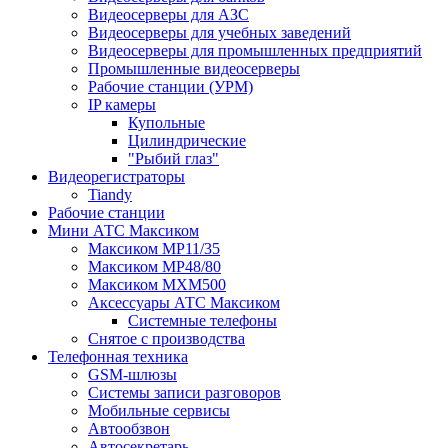
Видеосерверы для АЗС
Видеосерверы для учебных заведений
Видеосерверы для промышленных предприятий
Промышленные видеосерверы
Рабочие станции (УРМ)
IP камеры
Купольные
Цилиндрические
"Рыбий глаз"
Видеорегистраторы
Tiandy
Рабочие станции
Мини АТС Максиком
Максиком MP11/35
Максиком MP48/80
Максиком MXM500
Аксессуары АТС Максиком
Системные телефоны
Снятое с производства
Телефонная техника
GSM-шлюзы
Системы записи разговоров
Мобильные сервисы
Автообзвон
Автосекретарь