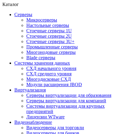
Каталог
Серверы
Микросерверы
Настольные серверы
Стоечные серверы 1U
Стоечные серверы 2U
Стоечные серверы 3U+
Промышленные серверы
Многонодовые серверы
Blade серверы
Системы хранения данных
СХД начального уровня
СХД среднего уровня
Многодисковые СХД
Модули расширения JBOD
Виртуализация
Серверы виртуализации для образования
Серверы виртуализации для компаний
Системы виртуализации для крупных
предприятий
Лицензии WTware
Видеонаблюдение
Видеосерверы для торговли
Видеосерверы для банков