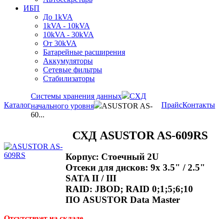
ИБП
До 1kVA
1kVA - 10kVA
10kVA - 30kVA
От 30kVA
Батарейные расширения
Аккумуляторы
Сетевые фильтры
Стабилизаторы
Системы хранения данных
СХД
Каталог
Прайс
Контакты
начального уровня
ASUSTOR AS-
60...
СХД ASUSTOR AS-609RS
Корпус: Стоечный 2U
Отсеки для дисков: 9x 3.5" / 2.5"
SATA II / III
RAID: JBOD; RAID 0;1;5;6;10
ПО ASUSTOR Data Master
Отсутствует на складе.