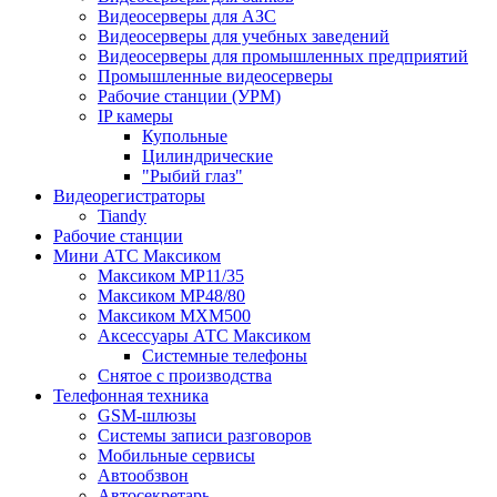
Видеосерверы для АЗС
Видеосерверы для учебных заведений
Видеосерверы для промышленных предприятий
Промышленные видеосерверы
Рабочие станции (УРМ)
IP камеры
Купольные
Цилиндрические
"Рыбий глаз"
Видеорегистраторы
Tiandy
Рабочие станции
Мини АТС Максиком
Максиком MP11/35
Максиком MP48/80
Максиком MXM500
Аксессуары АТС Максиком
Системные телефоны
Снятое с производства
Телефонная техника
GSM-шлюзы
Системы записи разговоров
Мобильные сервисы
Автообзвон
Автосекретарь