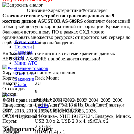
Описание
Характеристики
Фотогалерея
Стоечное сетевое устройство хранения данных на 9
жестких дисков ASUSTOR AS-609RS
обеспечит безопасный
и быстрый доступ к корпоративной информации. Кроме того,
благодаря встроенному ПО в рамках СХД можно
организовать множество ресурсов: от простого веб-сервера до
Карта сайта
|
сервера системы видеонаблюдения.
Новости
|
Серверы
|
Внимание! Жесткие диски к системе хранения данных
ИБП
|
ASUSTOR AS-609RS приобретаются отдельно!
Мини АТС
|
Каталог товаров
|
Версия для печати
Характеристики системы хранения
Контакты
|
Корпус:
Rack Mount
Вакансии
|
Высота:
2U
Прайс
Отсеки для
9
дисков:
RAID:
JBOD, RAID 0, 1, 5, 6, 10
© Все права защищены, 2001, 2002, 2003, 2004, 2005, 2006,
Процессор:
Intel® Atom™ 2.13 GHz Dual-Core Processor
2007, 2008, 2009,
2010
, 2011, 2012, 2013, 2014, 2015, 2016,
ОЗУ:
1 Гб SO-DIMM DDR3
2017, 2018, 2019, 2020, 2021, 2022, 2023, 2026.
ОЗУ (макс.):
3 Гб
ООО «Надежная техника». УНП 191757124. Беларусь, Минск.
Порты:
USB 3.0 x 2, USB 2.0 x 4, eSATA x 2
Сеть:
2 x GbE
Запросить счет
Выходы:
HDMI (1.4) x 1