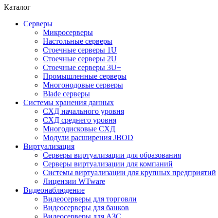
Каталог
Серверы
Микросерверы
Настольные серверы
Стоечные серверы 1U
Стоечные серверы 2U
Стоечные серверы 3U+
Промышленные серверы
Многонодовые серверы
Blade серверы
Системы хранения данных
СХД начального уровня
СХД среднего уровня
Многодисковые СХД
Модули расширения JBOD
Виртуализация
Серверы виртуализации для образования
Серверы виртуализации для компаний
Системы виртуализации для крупных предприятий
Лицензии WTware
Видеонаблюдение
Видеосерверы для торговли
Видеосерверы для банков
Видеосерверы для АЗС