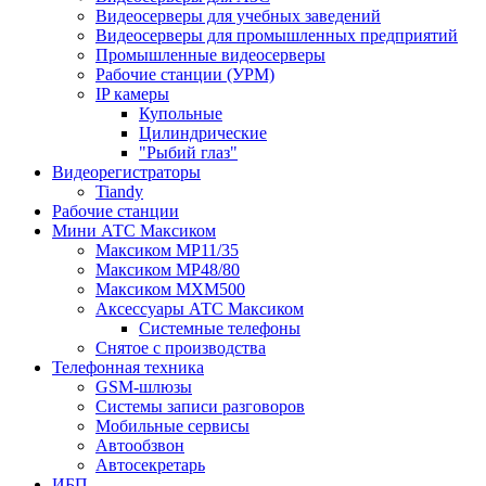
Видеосерверы для учебных заведений
Видеосерверы для промышленных предприятий
Промышленные видеосерверы
Рабочие станции (УРМ)
IP камеры
Купольные
Цилиндрические
"Рыбий глаз"
Видеорегистраторы
Tiandy
Рабочие станции
Мини АТС Максиком
Максиком MP11/35
Максиком MP48/80
Максиком MXM500
Аксессуары АТС Максиком
Системные телефоны
Снятое с производства
Телефонная техника
GSM-шлюзы
Системы записи разговоров
Мобильные сервисы
Автообзвон
Автосекретарь
ИБП