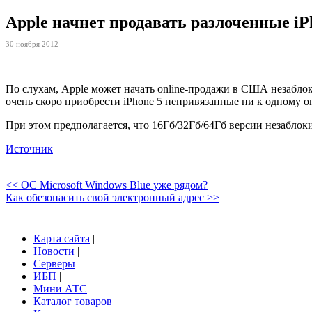
Apple начнет продавать разлоченные i
30 ноября 2012
По слухам, Apple может начать online-продажи в США незаблок
очень скоро приобрести iPhone 5 непривязанные ни к одному оп
При этом предполагается, что 16Гб/32Гб/64Гб версии незаблок
Источник
<< ОС Microsoft Windows Blue уже рядом?
Как обезопасить свой электронный адрес >>
Карта сайта
|
Новости
|
Серверы
|
ИБП
|
Мини АТС
|
Каталог товаров
|