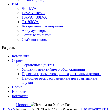
ИБП
До 1kVA
1kVA - 10kVA
10kVA - 30kVA
От 30kVA
Батарейные расширения
Аккумуляторы
Сетевые фильтры
Стабилизаторы
Разделы
Компания
Сервис
Сервисные центры
Условия гарантийного обслуживания
Правила приема товара в гарантийный ремонт
Наиболее распрастраненные негарантийные
случаи
Прайс
Новости
Контакты
Новости
Читаем на Хабре: Dell
ELSYS
Прайс
Контакты
PowerEdge R670 и R770 CSP: новое