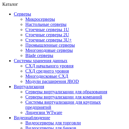
Каталог
Серверы
Микросерверы
Настольные серверы
Стоечные серверы 1U
Стоечные серверы 2U
Стоечные серверы 3U+
Промышленные серверы
Многонодовые серверы
Blade серверы
Системы хранения данных
СХД начального уровня
СХД среднего уровня
Многодисковые СХД
Модули расширения JBOD
Виртуализация
Серверы виртуализации для образования
Серверы виртуализации для компаний
Системы виртуализации для крупных
предприятий
Лицензии WTware
Видеонаблюдение
Видеосерверы для торговли
Видеосерверы для банков