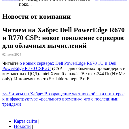
поко...
Новости от компании
Читаем на Хабре: Dell PowerEdge R670
и R770 CSP: новое поколение серверов
для облачных вычислений
02 июля 2024
Читайте
о новых серверах Dell PowerEdge R670 1U и Dell
PowerEdge R770 CSP 2U
(CSP — для облачных провайдеров и
компактных ЦОД). Intel Xeon 6 / max.2TB / max.244Tb (NVMe
only). И почему вместо Scalable теперь P и E.
<< Читаем на Хабре: Возвращение частного облака и интерес
к инфраструктуре «реального времени»: что с последними
трендами
Карта сайта
|
Новости
|