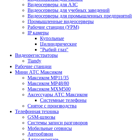
Видеосерверы для АЗС
Видеосерверы для учебных заведений
Видеосерверы для промышленных предприятий
Промышленные видеосерверы
Рабочие станции (УРМ)
IP камеры
Купольные
Цилиндрические
"Рыбий глаз"
Видеорегистраторы
Tiandy
Рабочие станции
Мини АТС Максиком
Максиком MP11/35
Максиком MP48/80
Максиком MXM500
Аксессуары АТС Максиком
Системные телефоны
Снятое с производства
Телефонная техника
GSM-шлюзы
Системы записи разговоров
Мобильные сервисы
Автообзвон
Автосекретарь