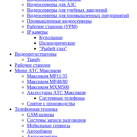
Видеосерверы для АЗС
Видеосерверы для учебных заведений
Видеосерверы для промышленных предприятий
Промышленные видеосерверы
Рабочие станции (УРМ)
IP камеры
Купольные
Цилиндрические
"Рыбий глаз"
Видеорегистраторы
Tiandy
Рабочие станции
Мини АТС Максиком
Максиком MP11/35
Максиком MP48/80
Максиком MXM500
Аксессуары АТС Максиком
Системные телефоны
Снятое с производства
Телефонная техника
GSM-шлюзы
Системы записи разговоров
Мобильные сервисы
Автообзвон
Автосекретарь