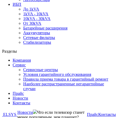
ИБП
До 1kVA
1kVA - 10kVA
10kVA - 30kVA
От 30kVA
Батарейные расширения
Аккумуляторы
Сетевые фильтры
Стабилизаторы
Разделы
Компания
Сервис
Сервисные центры
Условия гарантийного обслуживания
Правила приема товара в гарантийный ремонт
Наиболее распрастраненные негарантийные
случаи
Прайс
Новости
Контакты
Новости
Что если телевизор станет
ELSYS
Прайс
Контакты
менее популярным, чем планшет?