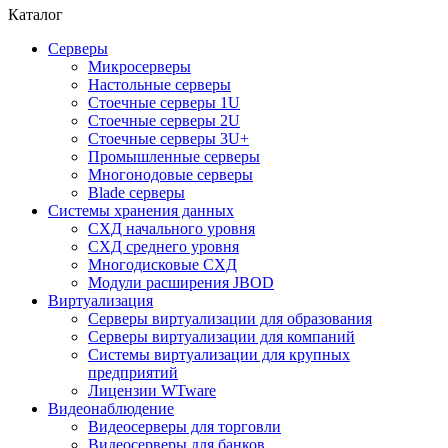
Каталог
Серверы
Микросерверы
Настольные серверы
Стоечные серверы 1U
Стоечные серверы 2U
Стоечные серверы 3U+
Промышленные серверы
Многонодовые серверы
Blade серверы
Системы хранения данных
СХД начального уровня
СХД среднего уровня
Многодисковые СХД
Модули расширения JBOD
Виртуализация
Серверы виртуализации для образования
Серверы виртуализации для компаний
Системы виртуализации для крупных
предприятий
Лицензии WTware
Видеонаблюдение
Видеосерверы для торговли
Видеосерверы для банков