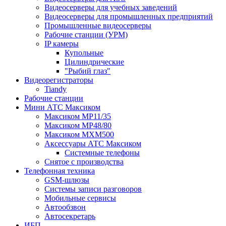
Видеосерверы для учебных заведений
Видеосерверы для промышленных предприятий
Промышленные видеосерверы
Рабочие станции (УРМ)
IP камеры
Купольные
Цилиндрические
"Рыбий глаз"
Видеорегистраторы
Tiandy
Рабочие станции
Мини АТС Максиком
Максиком MP11/35
Максиком MP48/80
Максиком MXM500
Аксессуары АТС Максиком
Системные телефоны
Снятое с производства
Телефонная техника
GSM-шлюзы
Системы записи разговоров
Мобильные сервисы
Автообзвон
Автосекретарь
ИБП