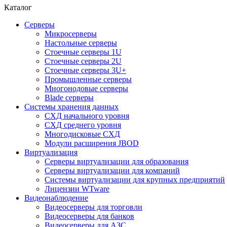
Каталог
Серверы
Микросерверы
Настольные серверы
Стоечные серверы 1U
Стоечные серверы 2U
Стоечные серверы 3U+
Промышленные серверы
Многонодовые серверы
Blade серверы
Системы хранения данных
СХД начального уровня
СХД среднего уровня
Многодисковые СХД
Модули расширения JBOD
Виртуализация
Серверы виртуализации для образования
Серверы виртуализации для компаний
Системы виртуализации для крупных предприятий
Лицензии WTware
Видеонаблюдение
Видеосерверы для торговли
Видеосерверы для банков
Видеосерверы для АЗС