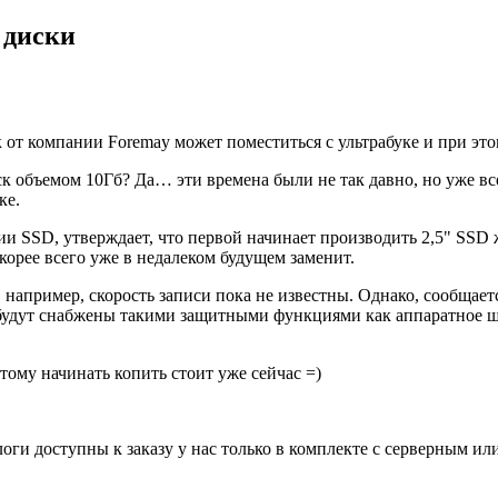
 диски
от компании Foremay может поместиться с ультрабуке и при это
ск объемом 10Гб? Да… эти времена были не так давно, но уже в
ке.
и SSD, утверждает, что первой начинает производить 2,5" SSD ж
орее всего уже в недалеком будущем заменит.
 например, скорость записи пока не известны. Однако, сообщает
будут снабжены такими защитными функциями как аппаратное ш
этому начинать копить стоит уже сейчас =)
оги доступны к заказу у нас только в комплекте с серверным и