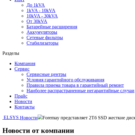
До 1kVA
1kVA - 10kVA
10kVA - 30kVA
От 30kVA
Батарейные расширения
Аккумуляторы
Сетевые фильтры
Стабилизаторы
Разделы
Компания
Сервис
Сервисные центры
Условия гарантийного обслуживания
Правила приема товара в гарантийный ремонт
Наиболее распрастраненные негарантийные случаи
Прайс
Новости
Контакты
ELSYS
Новости
Foremay представляет 2Тб SSD жесткие дис
Новости от компании