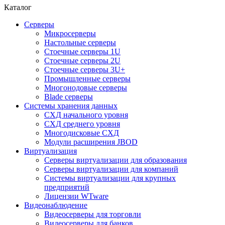
Каталог
Серверы
Микросерверы
Настольные серверы
Стоечные серверы 1U
Стоечные серверы 2U
Стоечные серверы 3U+
Промышленные серверы
Многонодовые серверы
Blade серверы
Системы хранения данных
СХД начального уровня
СХД среднего уровня
Многодисковые СХД
Модули расширения JBOD
Виртуализация
Серверы виртуализации для образования
Серверы виртуализации для компаний
Системы виртуализации для крупных
предприятий
Лицензии WTware
Видеонаблюдение
Видеосерверы для торговли
Видеосерверы для банков