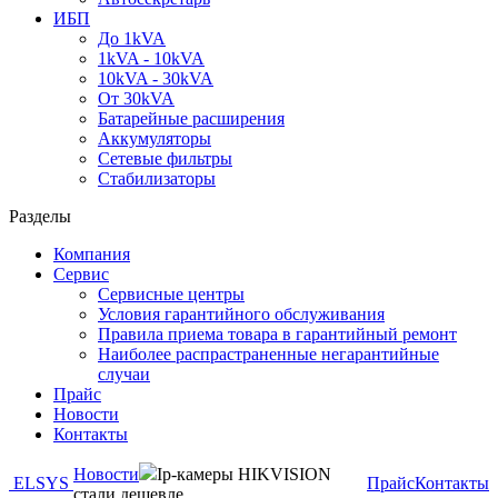
ИБП
До 1kVA
1kVA - 10kVA
10kVA - 30kVA
От 30kVA
Батарейные расширения
Аккумуляторы
Сетевые фильтры
Стабилизаторы
Разделы
Компания
Сервис
Сервисные центры
Условия гарантийного обслуживания
Правила приема товара в гарантийный ремонт
Наиболее распрастраненные негарантийные
случаи
Прайс
Новости
Контакты
Новости
Ip-камеры HIKVISION
ELSYS
Прайс
Контакты
стали дешевле