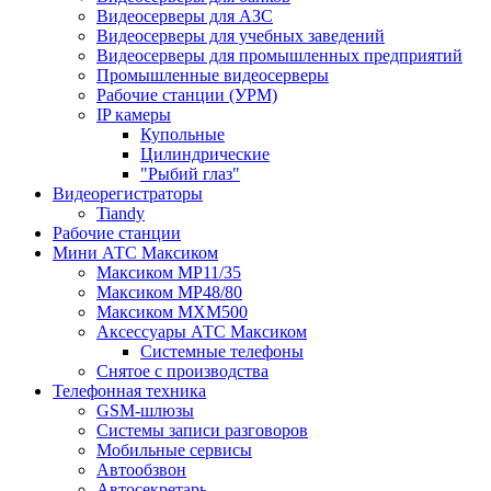
Видеосерверы для АЗС
Видеосерверы для учебных заведений
Видеосерверы для промышленных предприятий
Промышленные видеосерверы
Рабочие станции (УРМ)
IP камеры
Купольные
Цилиндрические
"Рыбий глаз"
Видеорегистраторы
Tiandy
Рабочие станции
Мини АТС Максиком
Максиком MP11/35
Максиком MP48/80
Максиком MXM500
Аксессуары АТС Максиком
Системные телефоны
Снятое с производства
Телефонная техника
GSM-шлюзы
Системы записи разговоров
Мобильные сервисы
Автообзвон
Автосекретарь