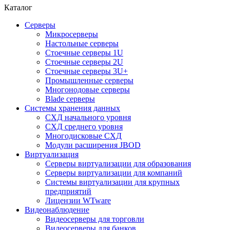
Каталог
Серверы
Микросерверы
Настольные серверы
Стоечные серверы 1U
Стоечные серверы 2U
Стоечные серверы 3U+
Промышленные серверы
Многонодовые серверы
Blade серверы
Системы хранения данных
СХД начального уровня
СХД среднего уровня
Многодисковые СХД
Модули расширения JBOD
Виртуализация
Серверы виртуализации для образования
Серверы виртуализации для компаний
Системы виртуализации для крупных
предприятий
Лицензии WTware
Видеонаблюдение
Видеосерверы для торговли
Видеосерверы для банков