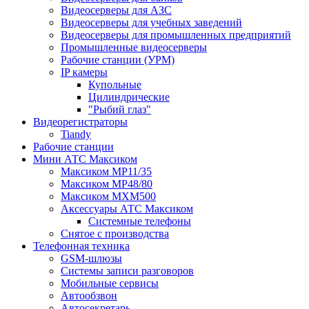
Видеосерверы для АЗС
Видеосерверы для учебных заведений
Видеосерверы для промышленных предприятий
Промышленные видеосерверы
Рабочие станции (УРМ)
IP камеры
Купольные
Цилиндрические
"Рыбий глаз"
Видеорегистраторы
Tiandy
Рабочие станции
Мини АТС Максиком
Максиком MP11/35
Максиком MP48/80
Максиком MXM500
Аксессуары АТС Максиком
Системные телефоны
Снятое с производства
Телефонная техника
GSM-шлюзы
Системы записи разговоров
Мобильные сервисы
Автообзвон
Автосекретарь