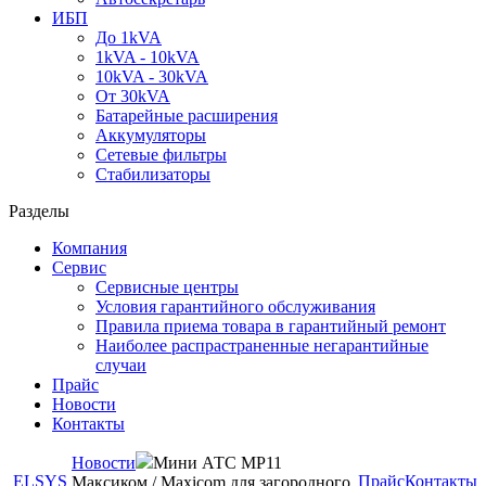
ИБП
До 1kVA
1kVA - 10kVA
10kVA - 30kVA
От 30kVA
Батарейные расширения
Аккумуляторы
Сетевые фильтры
Стабилизаторы
Разделы
Компания
Сервис
Сервисные центры
Условия гарантийного обслуживания
Правила приема товара в гарантийный ремонт
Наиболее распрастраненные негарантийные
случаи
Прайс
Новости
Контакты
Новости
Мини АТС MP11
ELSYS
Прайс
Контакты
Максиком / Maxicom для загородного