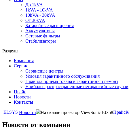
До 1kVA
1kVA - 10kVA
10kVA - 30kVA
От 30kVA
Батарейные расширения
Аккумуляторы
Сетевые фильтры
Стабилизаторы
Разделы
Компания
Сервис
Сервисные центры
Условия гарантийного обслуживания
Правила приема товара в гарантийный ремонт
Наиболее распрастраненные негарантийные случаи
Прайс
Новости
Контакты
ELSYS
Прайс
К
Новости
На складе проектор ViewSonic PJ358
Новости от компании