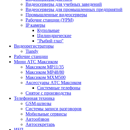
Видеосерверы для учебных заведений
Видеосерверы для промышленных предприятий
Промышленные видеосерверы
Рабочие станции (УРМ)
IP камеры
Купольные
Цилиндрические
"Рыбий глаз"
Видеорегистраторы
Tiandy
Рабочие станции
Мини АТС Максиком
Максиком MP11/35
Максиком MP48/80
Максиком MXM500
Аксессуары АТС Максиком
Системные телефоны
Снятое с производства
Телефонная техника
GSM-шлюзы
Системы записи разговоров
Мобильные сервисы
Автообзвон
Автосекретарь
ИБП