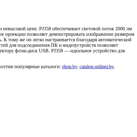
невысокой цене. PJ358 обеспечивает световой поток 2000 лм
ние проекции позволяет демонстрировать изображение размером
ть. К тому же он легко настраивается благодаря автоматической
ей для подсоединения ПК и видеоустройств позволяет
ектору флэш-диск USB. PJ358 — идеальное устройство для
осетив популярные каталоги:
shop.by
,
catalog.onliner.by
,