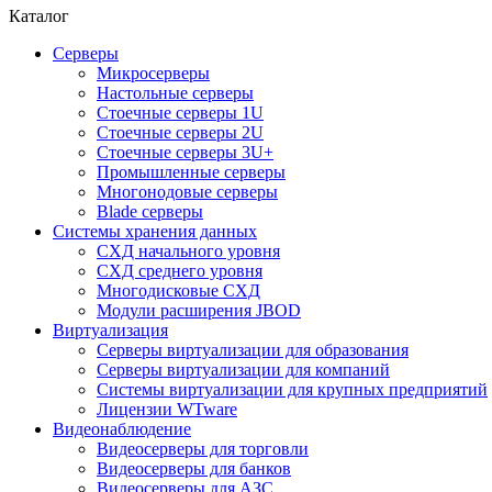
Каталог
Серверы
Микросерверы
Настольные серверы
Стоечные серверы 1U
Стоечные серверы 2U
Стоечные серверы 3U+
Промышленные серверы
Многонодовые серверы
Blade серверы
Системы хранения данных
СХД начального уровня
СХД среднего уровня
Многодисковые СХД
Модули расширения JBOD
Виртуализация
Серверы виртуализации для образования
Серверы виртуализации для компаний
Системы виртуализации для крупных предприятий
Лицензии WTware
Видеонаблюдение
Видеосерверы для торговли
Видеосерверы для банков
Видеосерверы для АЗС