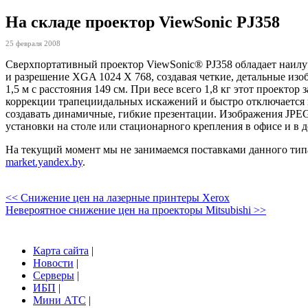
На складе проектор ViewSonic PJ358
25 февраля 2008
Сверхпортативный проектор ViewSonic® PJ358 обладает наилуч
и разрешение XGA 1024 X 768, создавая четкие, детальные из
1,5 м с расстояния 149 см. При весе всего 1,8 кг этот проекто
коррекции трапециидальных искажений и быстро отключается
создавать динамичные, гибкие презентации. Изображения JPE
установки на столе или стационарного крепления в офисе и в д
На текущий момент мы не занимаемся поставками данного типа
market.yandex.by
.
<< Снижение цен на лазерные принтеры Xerox
Невероятное снижение цен на проекторы Mitsubishi >>
Карта сайта
|
Новости
|
Серверы
|
ИБП
|
Мини АТС
|