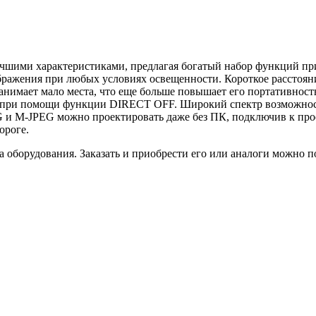
шими характеристиками, предлагая богатый набор функций при 
ображения при любых условиях освещенности. Короткое расстоя
р занимает мало места, что еще больше повышает его портативнос
 при помощи функции DIRECT OFF. Широкий спектр возможност
G и M-JPEG можно проектировать даже без ПК, подключив к про
ороге.
 оборудования. Заказать и приобрести его или аналоги можно п