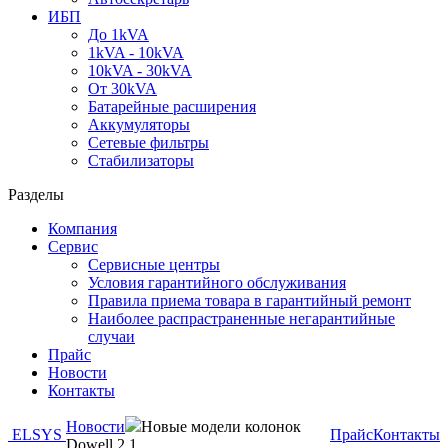
ИБП
До 1kVA
1kVA - 10kVA
10kVA - 30kVA
От 30kVA
Батарейные расширения
Аккумуляторы
Сетевые фильтры
Стабилизаторы
Разделы
Компания
Сервис
Сервисные центры
Условия гарантийного обслуживания
Правила приема товара в гарантийный ремонт
Наиболее распрастраненные негарантийные
случаи
Прайс
Новости
Контакты
Новости
Новые модели колонок
ELSYS
Прайс
Контакты
Dowell 2.1