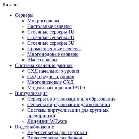
Каталог
Серверы
Микросерверы
Настольные серверы
Стоечные серверы 1U
Стоечные серверы 2U
Стоечные серверы 3U+
Промышленные серверы
Многонодовые серверы
Blade серверы
Системы хранения данных
СХД начального уровня
СХД среднего уровня
Многодисковые СХД
Модули расширения JBOD
Виртуализация
Серверы виртуализации для образования
Серверы виртуализации для компаний
Системы виртуализации для крупных
предприятий
Лицензии WTware
Видеонаблюдение
Видеосерверы для торговли
Видеосерверы для банков