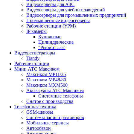
Видеосерверы для АЗС
Видеосерверы для учебных заведений
Видеосерверы для промышленных предприятий
Промышленные видеосерверы
Рабочие станции (УРМ)
IP камеры
Купольные
Цилиндрические
"Рыбий глаз"
Видеорегистраторы
Tiandy
Рабочие станции
Мини АТС Максиком
Максиком MP11/35
Максиком MP48/80
Максиком MXM500
Аксессуары АТС Максиком
Системные телефоны
Снятое с производства
Телефонная техника
GSM-шлюзы
Системы записи разговоров
Мобильные сервисы
Автообзвон
Автосекретарь