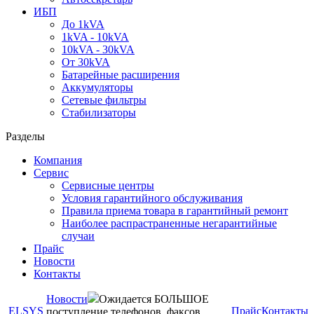
ИБП
До 1kVA
1kVA - 10kVA
10kVA - 30kVA
От 30kVA
Батарейные расширения
Аккумуляторы
Сетевые фильтры
Стабилизаторы
Разделы
Компания
Сервис
Сервисные центры
Условия гарантийного обслуживания
Правила приема товара в гарантийный ремонт
Наиболее распрастраненные негарантийные
случаи
Прайс
Новости
Контакты
Новости
Ожидается БОЛЬШОЕ
ELSYS
Прайс
Контакты
поступление телефонов, факсов