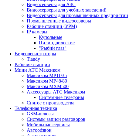
Видеосерверы для АЗС
Видеосерверы для учебных заведений
Видеосерверы для промышленных предприятий
Промышленные видеосерверы
Рабочие станции (УРМ)
IP камеры
Купольные
Цилиндрические
"Рыбий глаз"
Видеорегистраторы
Tiandy
Рабочие станции
Мини АТС Максиком
Максиком MP11/35
Максиком MP48/80
Максиком MXM500
Аксессуары АТС Максиком
Системные телефоны
Снятое с производства
Телефонная техника
GSM-шлюзы
Системы записи разговоров
Мобильные сервисы
Автообзвон
Автосекретарь