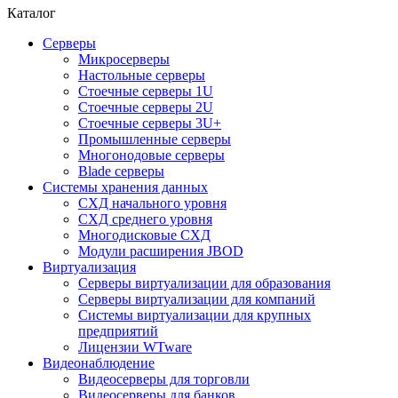
Каталог
Серверы
Микросерверы
Настольные серверы
Стоечные серверы 1U
Стоечные серверы 2U
Стоечные серверы 3U+
Промышленные серверы
Многонодовые серверы
Blade серверы
Системы хранения данных
СХД начального уровня
СХД среднего уровня
Многодисковые СХД
Модули расширения JBOD
Виртуализация
Серверы виртуализации для образования
Серверы виртуализации для компаний
Системы виртуализации для крупных
предприятий
Лицензии WTware
Видеонаблюдение
Видеосерверы для торговли
Видеосерверы для банков