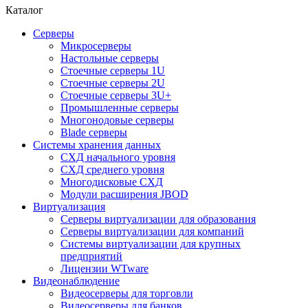
Каталог
Серверы
Микросерверы
Настольные серверы
Стоечные серверы 1U
Стоечные серверы 2U
Стоечные серверы 3U+
Промышленные серверы
Многонодовые серверы
Blade серверы
Системы хранения данных
СХД начального уровня
СХД среднего уровня
Многодисковые СХД
Модули расширения JBOD
Виртуализация
Серверы виртуализации для образования
Серверы виртуализации для компаний
Системы виртуализации для крупных
предприятий
Лицензии WTware
Видеонаблюдение
Видеосерверы для торговли
Видеосерверы для банков