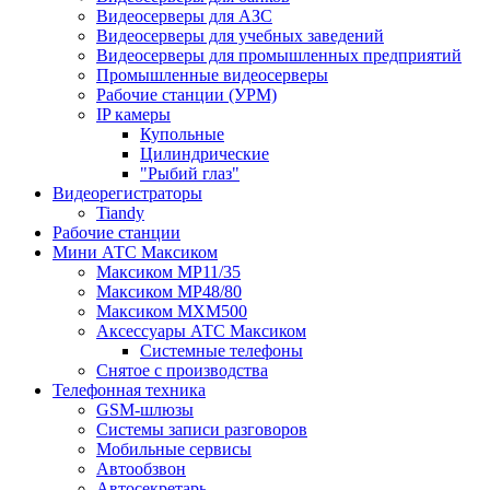
Видеосерверы для АЗС
Видеосерверы для учебных заведений
Видеосерверы для промышленных предприятий
Промышленные видеосерверы
Рабочие станции (УРМ)
IP камеры
Купольные
Цилиндрические
"Рыбий глаз"
Видеорегистраторы
Tiandy
Рабочие станции
Мини АТС Максиком
Максиком MP11/35
Максиком MP48/80
Максиком MXM500
Аксессуары АТС Максиком
Системные телефоны
Снятое с производства
Телефонная техника
GSM-шлюзы
Системы записи разговоров
Мобильные сервисы
Автообзвон
Автосекретарь