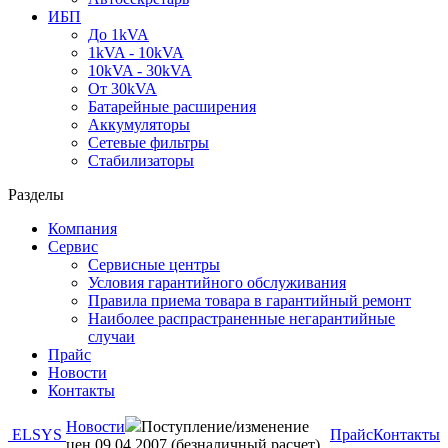
ИБП
До 1kVA
1kVA - 10kVA
10kVA - 30kVA
От 30kVA
Батарейные расширения
Аккумуляторы
Сетевые фильтры
Стабилизаторы
Разделы
Компания
Сервис
Сервисные центры
Условия гарантийного обслуживания
Правила приема товара в гарантийный ремонт
Наиболее распрастраненные негарантийные
случаи
Прайс
Новости
Контакты
Новости
Поступление/изменение
ELSYS
Прайс
Контакты
цен 09.04.2007 (безналичный расчет)