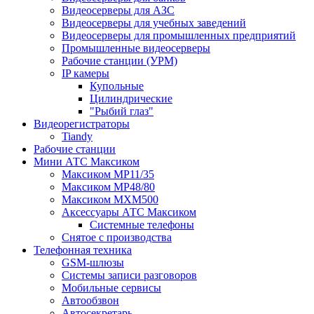
Видеосерверы для АЗС
Видеосерверы для учебных заведений
Видеосерверы для промышленных предприятий
Промышленные видеосерверы
Рабочие станции (УРМ)
IP камеры
Купольные
Цилиндрические
"Рыбий глаз"
Видеорегистраторы
Tiandy
Рабочие станции
Мини АТС Максиком
Максиком MP11/35
Максиком MP48/80
Максиком MXM500
Аксессуары АТС Максиком
Системные телефоны
Снятое с производства
Телефонная техника
GSM-шлюзы
Системы записи разговоров
Мобильные сервисы
Автообзвон
Автосекретарь