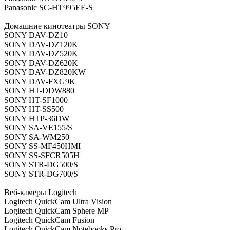
Panasonic SC-HT995EE-S
Домашние кинотеатры SONY
SONY DAV-DZ10
SONY DAV-DZ120K
SONY DAV-DZ520K
SONY DAV-DZ620K
SONY DAV-DZ820KW
SONY DAV-FXG9K
SONY HT-DDW880
SONY HT-SF1000
SONY HT-SS500
SONY HTP-36DW
SONY SA-VE155/S
SONY SA-WM250
SONY SS-MF450HMI
SONY SS-SFCR505H
SONY STR-DG500/S
SONY STR-DG700/S
Веб-камеры Logitech
Logitech QuickCam Ultra Vision
Logitech QuickCam Sphere MP
Logitech QuickCam Fusion
Logitech QuickCam Notebooks Pro