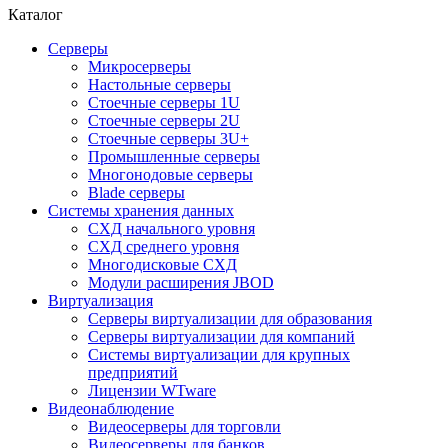
Каталог
Серверы
Микросерверы
Настольные серверы
Стоечные серверы 1U
Стоечные серверы 2U
Стоечные серверы 3U+
Промышленные серверы
Многонодовые серверы
Blade серверы
Системы хранения данных
СХД начального уровня
СХД среднего уровня
Многодисковые СХД
Модули расширения JBOD
Виртуализация
Серверы виртуализации для образования
Серверы виртуализации для компаний
Системы виртуализации для крупных
предприятий
Лицензии WTware
Видеонаблюдение
Видеосерверы для торговли
Видеосерверы для банков