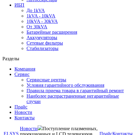
ИБП
До 1kVA
1kVA - 10kVA
10kVA - 30kVA
От 30kVA
Батарейные расширения
Аккумуляторы
Сетевые фильтры
Стабилизаторы
Разделы
Компания
Сервис
Сервисные центры
Условия гарантийного обслуживания
Правила приема товара в гарантийный ремонт
Наиболее распрастраненные негарантийные
случаи
Прайс
Новости
Контакты
Новости
Поступление плазменных,
ELSYS
Прайс
Контакты
проекционных и LCD телевизоров