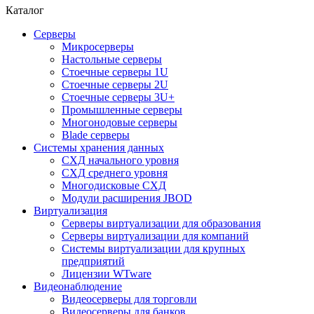
Каталог
Серверы
Микросерверы
Настольные серверы
Стоечные серверы 1U
Стоечные серверы 2U
Стоечные серверы 3U+
Промышленные серверы
Многонодовые серверы
Blade серверы
Системы хранения данных
СХД начального уровня
СХД среднего уровня
Многодисковые СХД
Модули расширения JBOD
Виртуализация
Серверы виртуализации для образования
Серверы виртуализации для компаний
Системы виртуализации для крупных
предприятий
Лицензии WTware
Видеонаблюдение
Видеосерверы для торговли
Видеосерверы для банков