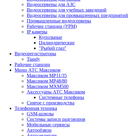
Видеосерверы для АЗС
Видеосерверы для учебных заведений
Видеосерверы для промышленных предприятий
Промышленные видеосерверы
Рабочие станции (УРМ)
IP камеры
Купольные
Цилиндрические
"Рыбий глаз"
Видеорегистраторы
Tiandy
Рабочие станции
Мини АТС Максиком
Максиком MP11/35
Максиком MP48/80
Максиком MXM500
Аксессуары АТС Максиком
Системные телефоны
Снятое с производства
Телефонная техника
GSM-шлюзы
Системы записи разговоров
Мобильные сервисы
Автообзвон
Автосекретарь