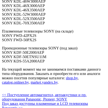
SONY KDL-46W3000AEP
SONY KDL-46X3000AEP
SONY KDL-46X3500AEP
SONY KDL-52W3000AEP
SONY KDL-52X3500AEP
SONY KDL-70X3500AEP
Плазменные телевизоры SONY (на складе)
SONY FWD-42PX2S
SONY FWD-50PX2S
Проекционные телевизоры SONY (под заказ)
SONY KDF-50E2000AEP
SONY KDF-50ETNSU11M
SONY KDS-55A2000AEP
На текущий момент мы не занимаемся поставками данного
типа оборудования. Заказать и приобрести его или аналоги
можно посетив популярные каталоги:
shop.by
,
catalog.onliner.by
,
market.yandex.by
.
<< Поступление автомагнитол, автоакустики и пр.
оборудования Panasonic, Pioneer, SONY
Под заказ доступны плазменные и LCD телевизоры
Panasonic >>