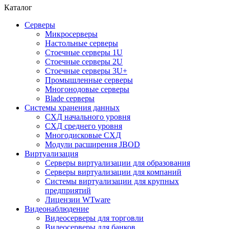
Каталог
Серверы
Микросерверы
Настольные серверы
Стоечные серверы 1U
Стоечные серверы 2U
Стоечные серверы 3U+
Промышленные серверы
Многонодовые серверы
Blade серверы
Системы хранения данных
СХД начального уровня
СХД среднего уровня
Многодисковые СХД
Модули расширения JBOD
Виртуализация
Серверы виртуализации для образования
Серверы виртуализации для компаний
Системы виртуализации для крупных
предприятий
Лицензии WTware
Видеонаблюдение
Видеосерверы для торговли
Видеосерверы для банков