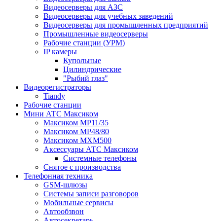
Видеосерверы для АЗС
Видеосерверы для учебных заведений
Видеосерверы для промышленных предприятий
Промышленные видеосерверы
Рабочие станции (УРМ)
IP камеры
Купольные
Цилиндрические
"Рыбий глаз"
Видеорегистраторы
Tiandy
Рабочие станции
Мини АТС Максиком
Максиком MP11/35
Максиком MP48/80
Максиком MXM500
Аксессуары АТС Максиком
Системные телефоны
Снятое с производства
Телефонная техника
GSM-шлюзы
Системы записи разговоров
Мобильные сервисы
Автообзвон
Автосекретарь