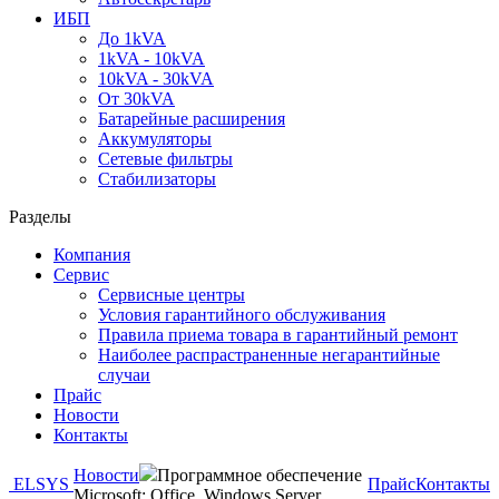
ИБП
До 1kVA
1kVA - 10kVA
10kVA - 30kVA
От 30kVA
Батарейные расширения
Аккумуляторы
Сетевые фильтры
Стабилизаторы
Разделы
Компания
Сервис
Сервисные центры
Условия гарантийного обслуживания
Правила приема товара в гарантийный ремонт
Наиболее распрастраненные негарантийные
случаи
Прайс
Новости
Контакты
Новости
Программное обеспечение
ELSYS
Прайс
Контакты
Microsoft: Office, Windows Server, ...