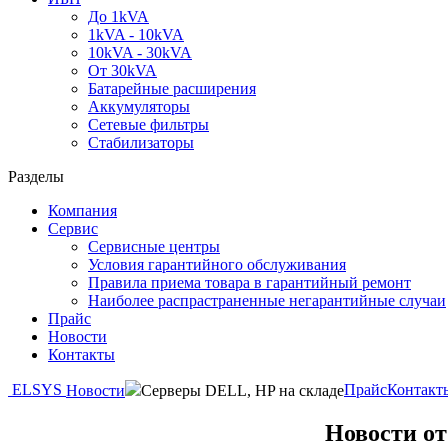
До 1kVA
1kVA - 10kVA
10kVA - 30kVA
От 30kVA
Батарейные расширения
Аккумуляторы
Сетевые фильтры
Стабилизаторы
Разделы
Компания
Сервис
Сервисные центры
Условия гарантийного обслуживания
Правила приема товара в гарантийный ремонт
Наиболее распрастраненные негарантийные случаи
Прайс
Новости
Контакты
ELSYS
Прайс
Контакт
Новости
Серверы DELL, HP на складе
Новости о