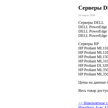
Серверы D
16 марта 2008
Серверы DELL
DELL PowerEdge 
DELL PowerEdge 
DELL PowerEdge 
Серверы HP
HP Proliant ML11
HP Proliant ML11
HP Proliant ML15
HP Proliant ML31
HP Proliant DL32
HP Proliant ML35
HP Proliant ML35
Цены на данные 
Весь товар досту
<< Невероятное с
Ноутбуки Acer, AS