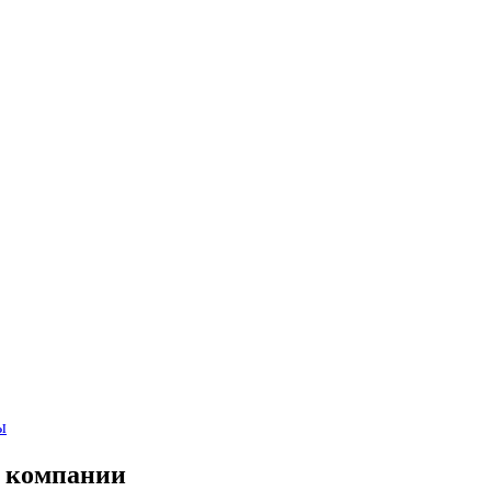
ы
т компании