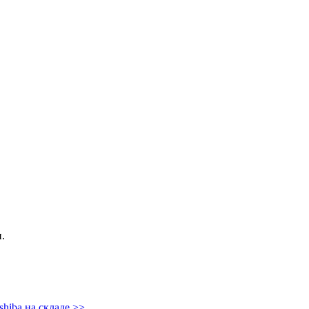
.
shiba на складе >>