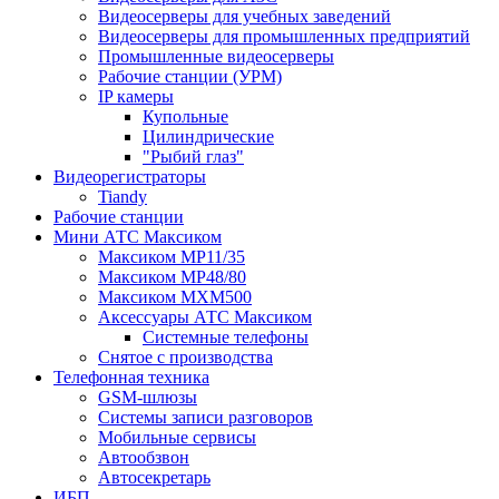
Видеосерверы для учебных заведений
Видеосерверы для промышленных предприятий
Промышленные видеосерверы
Рабочие станции (УРМ)
IP камеры
Купольные
Цилиндрические
"Рыбий глаз"
Видеорегистраторы
Tiandy
Рабочие станции
Мини АТС Максиком
Максиком MP11/35
Максиком MP48/80
Максиком MXM500
Аксессуары АТС Максиком
Системные телефоны
Снятое с производства
Телефонная техника
GSM-шлюзы
Системы записи разговоров
Мобильные сервисы
Автообзвон
Автосекретарь
ИБП