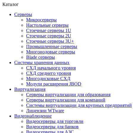
Каталог
Серверы
Микросерверы
Настольные серверы
Стоечные серверы 1U
Стоечные серверы 2U
Стоечные серверы 3U+
Промышленные серверы
Многонодовые серверы
Blade серверы
Системы хранения данных
СХД начального уровня
СХД среднего уровня
Многодисковые СХД
Модули расширения JBOD
Виртуализация
Серверы виртуализации для образования
Серверы виртуализации для компаний
Системы виртуализации для крупных предприятий
Лицензии WTware
Видеонаблюдение
Видеосерверы для торговли
Видеосерверы для банков
Видеосерверы для АЗС