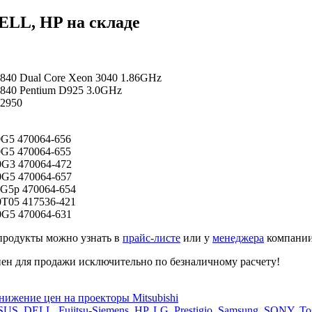
ELL, HP на складе
840 Dual Core Xeon 3040 1.86GHz
840 Pentium D925 3.0GHz
2950
0G5 470064-656
0G5 470064-655
0G3 470064-472
0G5 470064-657
0G5p 470064-654
0T05 417536-421
0G5 470064-631
продукты можно узнать в
прайс-листе
или у
менеджера
компании
пен для продажи исключительно по безналичному расчету!
нижение цен на проекторы Mitsubishi
US, DELL, Fujitsu-Siemens, HP, LG, Prestigio, Samsung, SONY, To