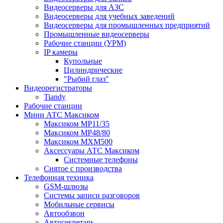
Видеосерверы для АЗС
Видеосерверы для учебных заведений
Видеосерверы для промышленных предприятий
Промышленные видеосерверы
Рабочие станции (УРМ)
IP камеры
Купольные
Цилиндрические
"Рыбий глаз"
Видеорегистраторы
Tiandy
Рабочие станции
Мини АТС Максиком
Максиком MP11/35
Максиком MP48/80
Максиком MXM500
Аксессуары АТС Максиком
Системные телефоны
Снятое с производства
Телефонная техника
GSM-шлюзы
Системы записи разговоров
Мобильные сервисы
Автообзвон
Автосекретарь