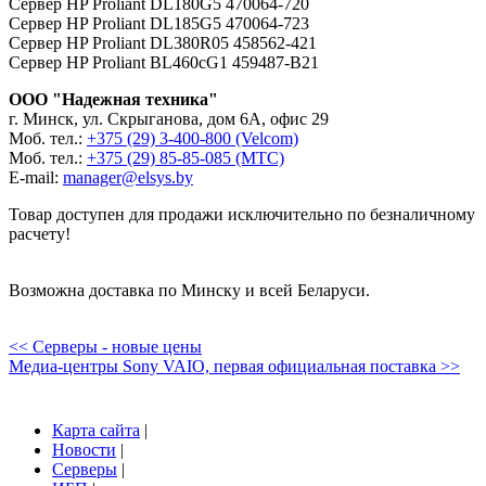
Сервер HP Proliant DL180G5 470064-720
Сервер HP Proliant DL185G5 470064-723
Сервер HP Proliant DL380R05 458562-421
Сервер HP Proliant BL460cG1 459487-B21
ООО "Надежная техника"
г. Минск, ул. Скрыганова, дом 6А, офис 29
Моб. тел.:
+375 (29) 3-400-800 (Velcom)
Моб. тел.:
+375 (29) 85-85-085 (МТС)
Е-mail:
manager@elsys.by
Товар доступен для продажи исключительно по безналичному
расчету!
Возможна доставка по Минску и всей Беларуси.
<< Серверы - новые цены
Медиа-центры Sony VAIO, первая официальная поставка >>
Карта сайта
|
Новости
|
Серверы
|