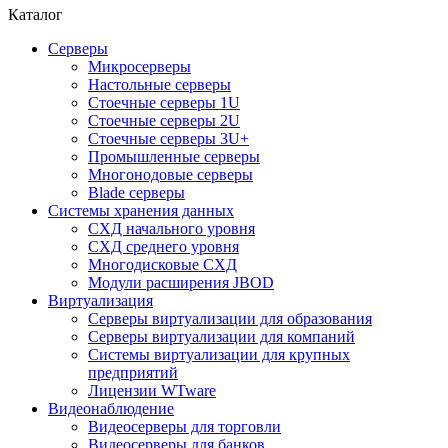
Каталог
Серверы
Микросерверы
Настольные серверы
Стоечные серверы 1U
Стоечные серверы 2U
Стоечные серверы 3U+
Промышленные серверы
Многонодовые серверы
Blade серверы
Системы хранения данных
СХД начального уровня
СХД среднего уровня
Многодисковые СХД
Модули расширения JBOD
Виртуализация
Серверы виртуализации для образования
Серверы виртуализации для компаний
Системы виртуализации для крупных
предприятий
Лицензии WTware
Видеонаблюдение
Видеосерверы для торговли
Видеосерверы для банков