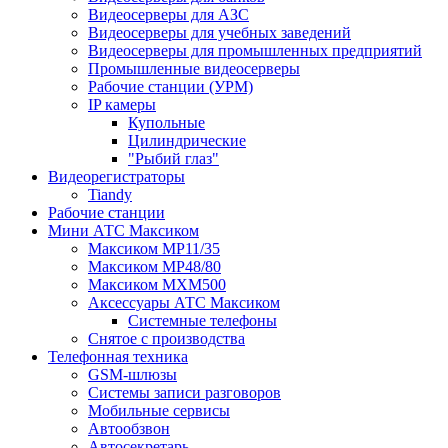
Видеосерверы для АЗС
Видеосерверы для учебных заведений
Видеосерверы для промышленных предприятий
Промышленные видеосерверы
Рабочие станции (УРМ)
IP камеры
Купольные
Цилиндрические
"Рыбий глаз"
Видеорегистраторы
Tiandy
Рабочие станции
Мини АТС Максиком
Максиком MP11/35
Максиком MP48/80
Максиком MXM500
Аксессуары АТС Максиком
Системные телефоны
Снятое с производства
Телефонная техника
GSM-шлюзы
Системы записи разговоров
Мобильные сервисы
Автообзвон
Автосекретарь