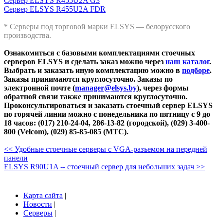
Сервер ELSYS R455U2A G3
Сервер ELSYS R455U2A FDR
* Серверы под торговой марки ELSYS — белорусского
производства.
Ознакомиться с базовыми комплектациями стоечных
серверов ELSYS и сделать заказ можно через
наш каталог
.
Выбрать и заказать иную комплектацию можно в
подборе
.
Заказы принимаются круглосуточно. Заказы по
электронной почте (
manager@elsys.by
), через формы
обратной связи также принимаются круглосуточно.
Проконсультироваться и заказать стоечный сервер ELSYS
по горячей линии можно с понедельника по пятницу с 9 до
18 часов: (017) 210-24-04, 286-13-82 (городской), (029) 3-400-
800 (Velcom), (029) 85-85-085 (МТС).
<< Удобные стоечные серверы с VGA-разъемом на передней
панели
ELSYS R90U1A -- cтоечный сервер для небольших задач >>
Карта сайта
|
Новости
|
Серверы
|