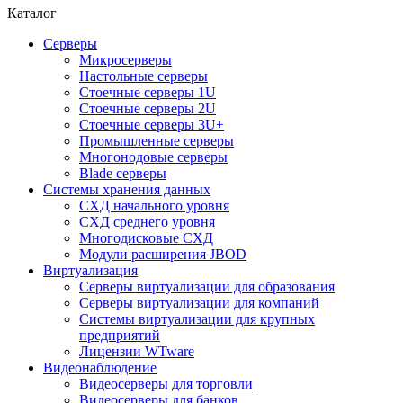
Каталог
Серверы
Микросерверы
Настольные серверы
Стоечные серверы 1U
Стоечные серверы 2U
Стоечные серверы 3U+
Промышленные серверы
Многонодовые серверы
Blade серверы
Системы хранения данных
СХД начального уровня
СХД среднего уровня
Многодисковые СХД
Модули расширения JBOD
Виртуализация
Серверы виртуализации для образования
Серверы виртуализации для компаний
Системы виртуализации для крупных
предприятий
Лицензии WTware
Видеонаблюдение
Видеосерверы для торговли
Видеосерверы для банков