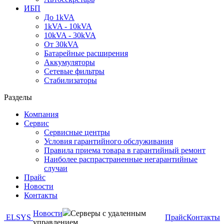
ИБП
До 1kVA
1kVA - 10kVA
10kVA - 30kVA
От 30kVA
Батарейные расширения
Аккумуляторы
Сетевые фильтры
Стабилизаторы
Разделы
Компания
Сервис
Сервисные центры
Условия гарантийного обслуживания
Правила приема товара в гарантийный ремонт
Наиболее распрастраненные негарантийные
случаи
Прайс
Новости
Контакты
Новости
Серверы с удаленным
ELSYS
Прайс
Контакты
управлением