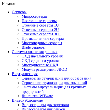
Каталог
Серверы
Микросерверы
Настольные серверы
Стоечные серверы 1U
Стоечные серверы 2U
Стоечные серверы 3U+
Промышленные серверы
Многонодовые серверы
Blade серверы
Системы хранения данных
СХД начального уровня
СХД среднего уровня
Многодисковые СХД
Модули расширения JBOD
Виртуализация
Серверы виртуализации для образования
Серверы виртуализации для компаний
Системы виртуализации для крупных
предприятий
Лицензии WTware
Видеонаблюдение
Видеосерверы для торговли
Видеосерверы для банков