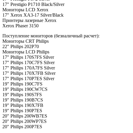
17" Prestigio Р1710 Black/Silver
Мониторы LCD Xerox
17" Xerox XA3-17 Silver/Black
Принтеры лазерные Xerox
Xerox Phaser 3150
Поступление мониторов (безналичный расчет):
Мониторы CRT Philips
22" Philips 202P70
Мониторы LCD Philips
17" Philips 170S7FS Silver
17" Philips 170C7FS Silver
17" Philips 170A7FS Silver
17" Philips 170X7FB Silver
17" Philips 170P7ES Silver
19" Philips 190C7FS
19" Philips 190CW7СS
19" Philips 190S7FS
19" Philips 190B7CS
19" Philips 190X7FB
19" Philips 190P7ES
20" Philips 200WB7ES
20" Philips 200WP7ES
20" Philips 200P7ES