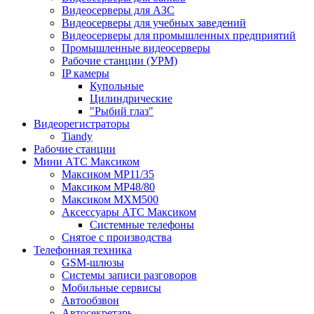
Видеосерверы для АЗС
Видеосерверы для учебных заведений
Видеосерверы для промышленных предприятий
Промышленные видеосерверы
Рабочие станции (УРМ)
IP камеры
Купольные
Цилиндрические
"Рыбий глаз"
Видеорегистраторы
Tiandy
Рабочие станции
Мини АТС Максиком
Максиком MP11/35
Максиком MP48/80
Максиком MXM500
Аксессуары АТС Максиком
Системные телефоны
Снятое с производства
Телефонная техника
GSM-шлюзы
Системы записи разговоров
Мобильные сервисы
Автообзвон
Автосекретарь