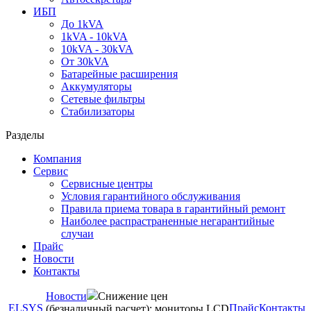
ИБП
До 1kVA
1kVA - 10kVA
10kVA - 30kVA
От 30kVA
Батарейные расширения
Аккумуляторы
Сетевые фильтры
Стабилизаторы
Разделы
Компания
Сервис
Сервисные центры
Условия гарантийного обслуживания
Правила приема товара в гарантийный ремонт
Наиболее распрастраненные негарантийные
случаи
Прайс
Новости
Контакты
Новости
Снижение цен
ELSYS
Прайс
Контакты
(безналичный расчет): мониторы LCD