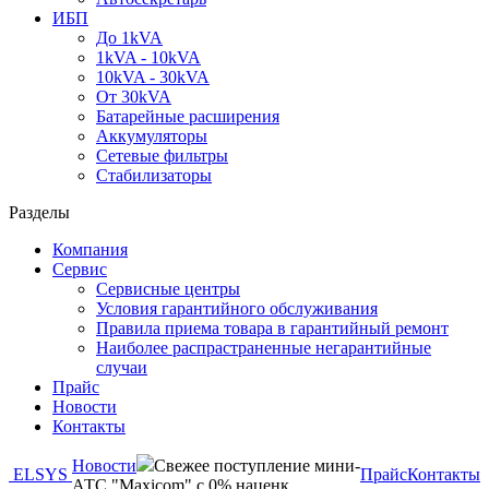
ИБП
До 1kVA
1kVA - 10kVA
10kVA - 30kVA
От 30kVA
Батарейные расширения
Аккумуляторы
Сетевые фильтры
Стабилизаторы
Разделы
Компания
Сервис
Сервисные центры
Условия гарантийного обслуживания
Правила приема товара в гарантийный ремонт
Наиболее распрастраненные негарантийные
случаи
Прайс
Новости
Контакты
Новости
Свежее поступление мини-
ELSYS
Прайс
Контакты
АТС "Maxicom" с 0% наценк...