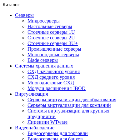
Каталог
Серверы
Микросерверы
Настольные серверы
Стоечные серверы 1U
Стоечные серверы 2U
Стоечные серверы 3U+
Промышленные серверы
Многонодовые серверы
Blade серверы
Системы хранения данных
СХД начального уровня
СХД среднего уровня
Многодисковые СХД
Модули расширения JBOD
Виртуализация
Серверы виртуализации для образования
Серверы виртуализации для компаний
Системы виртуализации для крупных
предприятий
Лицензии WTware
Видеонаблюдение
Видеосерверы для торговли
Видеосерверы для банков