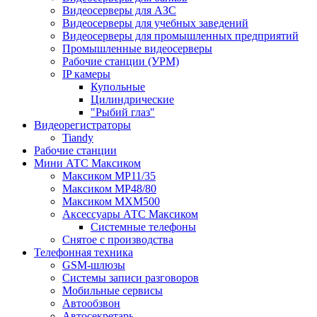
Видеосерверы для АЗС
Видеосерверы для учебных заведений
Видеосерверы для промышленных предприятий
Промышленные видеосерверы
Рабочие станции (УРМ)
IP камеры
Купольные
Цилиндрические
"Рыбий глаз"
Видеорегистраторы
Tiandy
Рабочие станции
Мини АТС Максиком
Максиком MP11/35
Максиком MP48/80
Максиком MXM500
Аксессуары АТС Максиком
Системные телефоны
Снятое с производства
Телефонная техника
GSM-шлюзы
Системы записи разговоров
Мобильные сервисы
Автообзвон
Автосекретарь