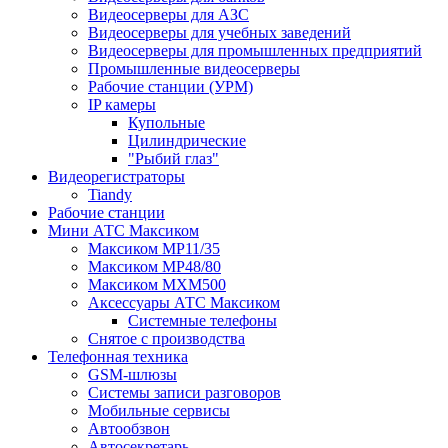
Видеосерверы для АЗС
Видеосерверы для учебных заведений
Видеосерверы для промышленных предприятий
Промышленные видеосерверы
Рабочие станции (УРМ)
IP камеры
Купольные
Цилиндрические
"Рыбий глаз"
Видеорегистраторы
Tiandy
Рабочие станции
Мини АТС Максиком
Максиком MP11/35
Максиком MP48/80
Максиком MXM500
Аксессуары АТС Максиком
Системные телефоны
Снятое с производства
Телефонная техника
GSM-шлюзы
Системы записи разговоров
Мобильные сервисы
Автообзвон
Автосекретарь