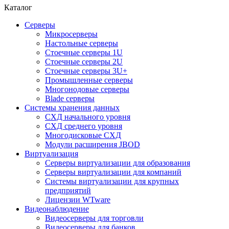
Каталог
Серверы
Микросерверы
Настольные серверы
Стоечные серверы 1U
Стоечные серверы 2U
Стоечные серверы 3U+
Промышленные серверы
Многонодовые серверы
Blade серверы
Системы хранения данных
СХД начального уровня
СХД среднего уровня
Многодисковые СХД
Модули расширения JBOD
Виртуализация
Серверы виртуализации для образования
Серверы виртуализации для компаний
Системы виртуализации для крупных
предприятий
Лицензии WTware
Видеонаблюдение
Видеосерверы для торговли
Видеосерверы для банков