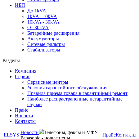
ИБП
До 1kVA
1kVA - 10kVA
10kVA - 30kVA
От 30kVA
Батарейные расширения
Аккумуляторы
Сетевые фильтры
Стабилизаторы
Разделы
Компания
Сервис
Сервисные центры
Условия гарантийного обслуживания
Правила приема товара в гарантийный ремонт
Наиболее распрастраненные негарантийные
случаи
Прайс
Новости
Контакты
Новости
Телефоны, факсы и МФУ
ELSYS
Прайс
Контакты
Panasonic - новые цены