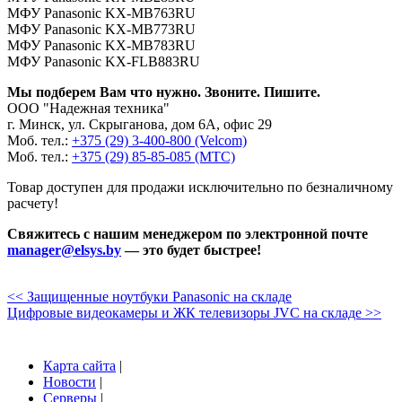
МФУ Panasonic KX-MB763RU
МФУ Panasonic KX-MB773RU
МФУ Panasonic KX-MB783RU
МФУ Panasonic KX-FLB883RU
Мы подберем Вам что нужно. Звоните. Пишите.
ООО "Надежная техника"
г. Минск, ул. Скрыганова, дом 6А, офис 29
Моб. тел.:
+375 (29) 3-400-800 (Velcom)
Моб. тел.:
+375 (29) 85-85-085 (МТС)
Товар доступен для продажи исключительно по безналичному
расчету!
Свяжитесь с нашим менеджером по электронной почте
manager@elsys.by
— это будет быстрее!
<< Защищенные ноутбуки Panasonic на складе
Цифровые видеокамеры и ЖК телевизоры JVC на складе >>
Карта сайта
|
Новости
|
Серверы
|