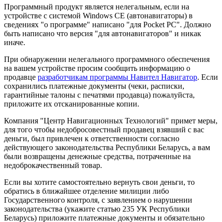
Программный продукт является нелегальным, если на
устройстве с системой Windows CE (автонавигаторы) в
сведениях "о программе" написано "для Pocket PC". Должно
быть написано что версия "для автонавигаторов" и никак
иначе.
При обнаружении нелегального программного обеспечения
на вашем устройстве просим сообщить информацию о
продавце
разработчикам программы Навител Навигатор
. Если
сохранились платежные документы (чеки, расписки,
гарантийные талоны с печатями продавца) пожалуйста,
приложите их отсканированные копии.
Компания "Центр Навигационных Технологий" примет меры,
для того чтобы недобросовестный продавец взявший с вас
деньги, был привлечен к ответственности согласно
действующего законодательства Республики Беларусь, а вам
были возвращены денежные средства, потраченные на
недоброкачественный товар.
Если вы хотите самостоятельно вернуть свои деньги, то
обратись в ближайшее отделение милиции либо
Государственного контроля, с заявлением о нарушении
законодательства (укажите статью 235 УК Республики
Беларусь) приложите платежные документы и обязательно