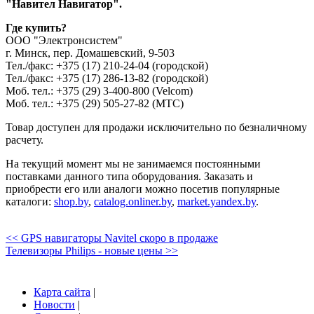
"Навител Навигатор".
Где купить?
ООО "Электронсистем"
г. Минск, пер. Домашевский, 9-503
Тел./факс: +375 (17) 210-24-04 (городской)
Тел./факс: +375 (17) 286-13-82 (городской)
Моб. тел.: +375 (29) 3-400-800 (Velcom)
Моб. тел.: +375 (29) 505-27-82 (МТС)
Товар доступен для продажи исключительно по безналичному
расчету.
На текущий момент мы не занимаемся постоянными
поставками данного типа оборудования. Заказать и
приобрести его или аналоги можно посетив популярные
каталоги:
shop.by
,
catalog.onliner.by
,
market.yandex.by
.
<< GPS навигаторы Navitel скоро в продаже
Телевизоры Philips - новые цены >>
Карта сайта
|
Новости
|