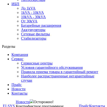
ИБП
До 1kVA
1kVA - 10kVA
10kVA - 30kVA
От 30kVA
Батарейные расширения
Аккумуляторы
Сетевые фильтры
Стабилизаторы
Разделы
Компания
Сервис
Сервисные центры
Условия гарантийного обслуживания
Правила приема товара в гарантийный ремонт
Наиболее распрастраненные негарантийные
случаи
Прайс
Новости
Контакты
Новости
Осторожно!
ELSYS
Прайс
Контакты
Контрафактное программное