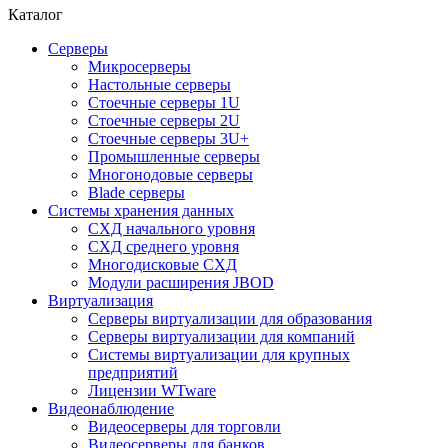
Каталог
Серверы
Микросерверы
Настольные серверы
Стоечные серверы 1U
Стоечные серверы 2U
Стоечные серверы 3U+
Промышленные серверы
Многонодовые серверы
Blade серверы
Системы хранения данных
СХД начального уровня
СХД среднего уровня
Многодисковые СХД
Модули расширения JBOD
Виртуализация
Серверы виртуализации для образования
Серверы виртуализации для компаний
Системы виртуализации для крупных
предприятий
Лицензии WTware
Видеонаблюдение
Видеосерверы для торговли
Видеосерверы для банков