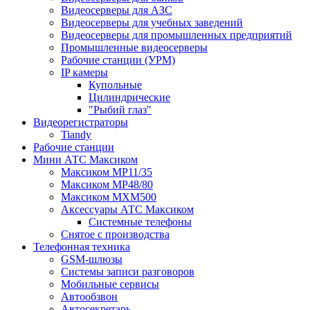
Видеосерверы для АЗС
Видеосерверы для учебных заведений
Видеосерверы для промышленных предприятий
Промышленные видеосерверы
Рабочие станции (УРМ)
IP камеры
Купольные
Цилиндрические
"Рыбий глаз"
Видеорегистраторы
Tiandy
Рабочие станции
Мини АТС Максиком
Максиком MP11/35
Максиком MP48/80
Максиком MXM500
Аксессуары АТС Максиком
Системные телефоны
Снятое с производства
Телефонная техника
GSM-шлюзы
Системы записи разговоров
Мобильные сервисы
Автообзвон
Автосекретарь